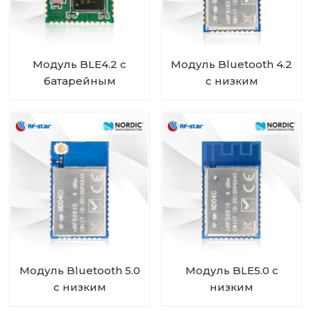
Модуль BLE4.2 с
Модуль Bluetooth 4.2
батарейным
с низким
питанием и чипом
энергопотреблением
Nordic SoC nRF51802
и чипом Nordic
RF-BM-ND02C
nRF51822 RF-BM-
ND01
Модуль Bluetooth 5.0
Модуль BLE5.0 с
с низким
низким
энергопотреблением,
энергопотреблением