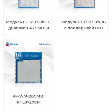
Модуль CC1310 Sub-1G,
Модуль CC1310 Sub-1G
диапазон 433 МГц и
с поддержкой 868
470 МГц RF-SM-
МГц и 915 МГц RF-SM-
1077B2
1077B1
RF-WM-20CMB1
RTL8720CM
Комбинированный