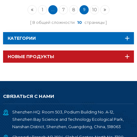
модуль Wi-Fi BT
1
7
8
10
...
9
В общей сложности
10
страницы
КАТЕГОРИИ
НОВЫЕ ПРОДУКТЫ
СВЯЗАТЬСЯ С НАМИ
Shenzhen HQ: Room 503, Podium Building No. A-12,
Shenzhen Bay Science and Technology Ecological Park,
Nanshan District, Shenzhen, Guangdong, China, 518063