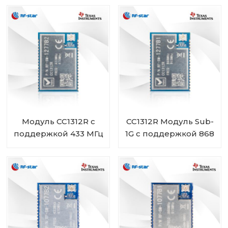
питанием от батареи
Модуль UART
и скандинавской SoC
nRF52810 RF-BM-
nRF52810 RF-BM-
ND04C
ND04CI
Модуль CC1312R с
CC1312R Модуль Sub-
поддержкой 433 МГц
1G с поддержкой 868
450 МГц RF-SM-
МГц 915 МГц 920 МГц
1277B2
RF-SM-1277B1