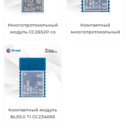
Многопротокольный
Компактный
модуль CC2652P со
многопротокольный
встроенным PA и
модуль CC2340R5 RF-
IPEX RF-BM-2652P2I
BM-2340A2I с IPEX
Компактный модуль
BLE5.0 TI CC2340R5
RF-BM-2340A2