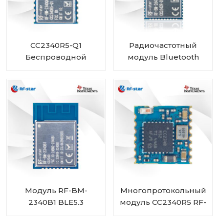
CC2340R5-Q1
Радиочастотный
Беспроводной
модуль Bluetooth
автомобильный
CC2642R-Q1
модуль Bluetooth с
автомобильного
низким
класса для
энергопотреблением
транспортных
RF-BM-2340QB1
средств
Модуль RF-BM-
Многопротокольный
2340B1 BLE5.3
модуль CC2340R5 RF-
BM-2340C2 мини-