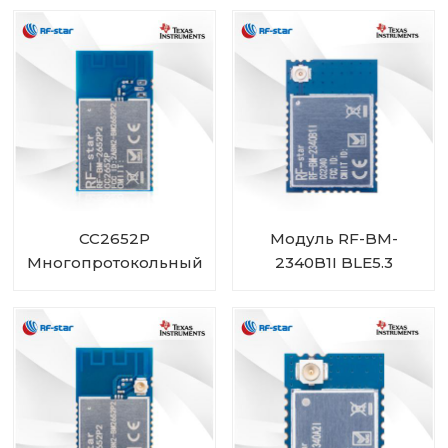
размера
CC2652P
Модуль RF-BM-
Многопротокольный
2340B1I BLE5.3
модуль со
встроенным
усилителем
мощности RF-BM-
2652P2