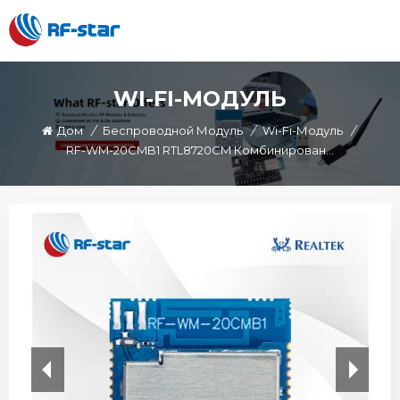
WI-FI-МОДУЛЬ
Дом
/
Беспроводной Модуль
/
Wi-Fi-Модуль
/
RF-WM-20CMB1 RTL8720CM Комбинированный Модуль Wi-Fi BT