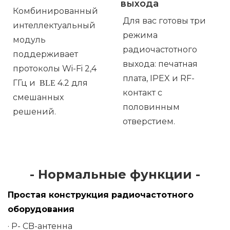
выхода
Комбинированный
Для вас готовы три
интеллектуальный
режима
модуль
радиочастотного
поддерживает
выхода: печатная
протоколы Wi-Fi 2,4
плата, IPEX и RF-
ГГц и
4.2 для
BLE
контакт с
смешанных
половинным
решений.
отверстием.
- Нормальные функции -
Простая конструкция радиочастотного
оборудования
·
P-
CB-антенна