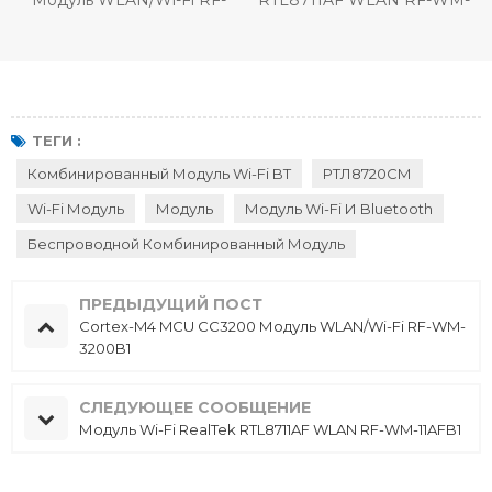
Модуль WLAN/Wi-Fi RF-
RTL8711AF WLAN RF-WM-
WM-3200B1
11AFB1
ТЕГИ :
Комбинированный Модуль Wi-Fi BT
РТЛ8720СМ
Wi-Fi Модуль
Модуль
Модуль Wi-Fi И Bluetooth
Беспроводной Комбинированный Модуль
ПРЕДЫДУЩИЙ ПОСТ
Cortex-M4 MCU CC3200 Модуль WLAN/Wi-Fi RF-WM-
3200B1
СЛЕДУЮЩЕЕ СООБЩЕНИЕ
Модуль Wi-Fi RealTek RTL8711AF WLAN RF-WM-11AFB1