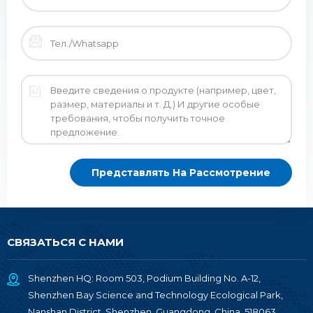
СВЯЗАТЬСЯ С НАМИ
Shenzhen HQ: Room 503, Podium Building No. A-12,
Shenzhen Bay Science and Technology Ecological Park,
Nanshan District, Shenzhen, Guangdong, China, 518063