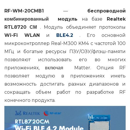
RF-WM-20CMB1
—
беспроводной
модуль
на базе
Realtek
комбинированный
RTL8720
. Модуль объединяет протоколы
CM
Wi-Fi WLAN
и
BLE4.2
. Его основной
микроконтроллер Real-M300 KM4 с частотой 100
МГц и богатые ресурсы ПЗУ/ОЗУ/флэш-памяти
позволяют использовать его во многих
приложениях,
Matter. Опция RF
включая
позволяет модулю в приложениях иметь
возможность достигать разных диапазонов и
сокращать объем работ по разработке RF
конечного продукта.