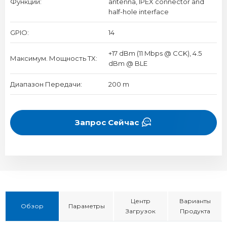
Функции:
antenna, IPEX connector and
half-hole interface
GPIO:
14
+17 dBm (11 Mbps @ CCK), 4.5
Максимум. Мощность TX:
dBm @ BLE
Диапазон Передачи:
200 m
Запрос Сейчас
Центр
Варианты
Обзор
Параметры
Загрузок
Продукта