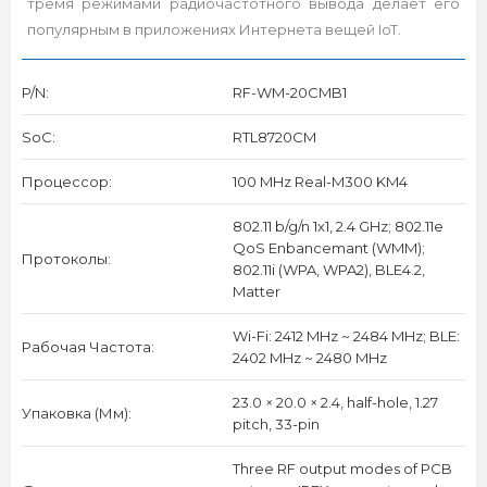
тремя режимами радиочастотного вывода делает его
популярным в приложениях Интернета вещей IoT.
P/N:
RF-WM-20CMB1
SoC:
RTL8720CM
Процессор:
100 MHz Real-M300 KM4
802.11 b/g/n 1x1, 2.4 GHz; 802.11e
QoS Enbancemant (WMM);
Протоколы:
802.11i (WPA, WPA2), BLE4.2,
Matter
Wi-Fi: 2412 MHz ~ 2484 MHz; BLE:
Рабочая Частота:
2402 MHz ~ 2480 MHz
23.0 × 20.0 × 2.4, half-hole, 1.27
Упаковка (мм):
pitch, 33-pin
Three RF output modes of PCB