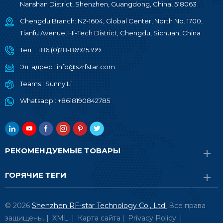
Nanshan District, Shenzhen, Guangdong, China, 518063
Chengdu Branch: N2-1604, Global Center, North No. 1700,
Tianfu Avenue, Hi-Tech District, Chengdu, Sichuan, China
Тел. :
+86 (0)28-86925399
Эл. адрес :
info@szrfstar.com
Teams :
Sunny Li
Whatsapp :
+8618190842785
РЕКОМЕНДУЕМЫЕ ТОВАРЫ
ГОРЯЧИЕ ТЕГИ
© 2026
Shenzhen RF-star Technology Co., Ltd.
Все права
защищены. |
XML
|
Карта сайта
|
Privacy Policy
|