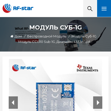
МОДУЛЬ СУБ-1G
Дом
/
Беспроводной Модуль
/
Модуль Суб-1G
/
Модуль CC1310 Sub-1G, Диапазон 433 МГц И 470 МГц RF-SM-1077B2