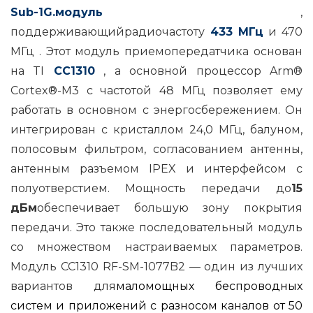
Sub-1G.
модуль
,
поддерживающийрадиочастоту
433 МГц
и 470
МГц . Этот модуль приемопередатчика основан
на TI
CC1310
, а основной процессор Arm®
Cortex®-M3 с частотой 48 МГц позволяет ему
работать в основном с энергосбережением. Он
интегрирован с кристаллом 24,0 МГц, балуном,
полосовым фильтром, согласованием антенны,
антенным разъемом IPEX и интерфейсом с
полуотверстием. Мощность передачи до
15
дБм
обеспечивает большую зону покрытия
передачи. Это также последовательный модуль
со множеством настраиваемых параметров.
Модуль CC1310 RF-SM-1077B2 — один из лучших
вариантов для
маломощных
беспроводных
систем и приложений с разносом каналов от 50