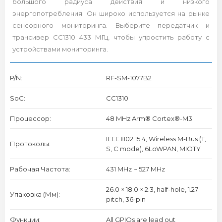
большого радиуса действия и низкого
энергопотребления. Он широко используется на рынке
сенсорного мониторинга. Выберите передатчик и
трансивер CC1310 433 МГц, чтобы упростить работу с
устройствами мониторинга.
P/N:
RF-SM-1077B2
SoC:
CC1310
Процессор:
48 MHz Arm® Cortex®-M3
IEEE 802.15.4, Wireless M-Bus (T,
Протоколы:
S, C mode), 6LoWPAN, MIOTY
Рабочая Частота:
431 MHz ~ 527 MHz
26.0 × 18.0 × 2.3, half-hole, 1.27
Упаковка (мм):
pitch, 36-pin
Функции:
All GPIOs are lead out