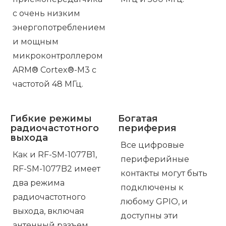
с очень низким
энергопотреблением
и мощным
микроконтроллером
ARM® Cortex®-M3 с
частотой 48 МГц.
Гибкие режимы
Богатая
радиочастотного
периферия
выхода
Все цифровые
Как и RF-SM-1077B1,
периферийные
RF-SM-1077B2 имеет
контакты могут быть
два режима
подключены к
радиочастотного
любому GPIO, и
выхода, включая
доступны эти
антенный разъем