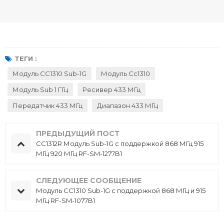
МГц RF-SM-1077B1
МГц 920 МГц RF-SM-1277B1
ТЕГИ :
Модуль CC1310 Sub-1G
Модуль Cc1310
Модуль Sub 1 ГГц
Ресивер 433 МГц
Передатчик 433 МГц
Диапазон 433 МГц
ПРЕДЫДУЩИЙ ПОСТ
CC1312R Модуль Sub-1G с поддержкой 868 МГц 915
МГц 920 МГц RF-SM-1277B1
СЛЕДУЮЩЕЕ СООБЩЕНИЕ
Модуль CC1310 Sub-1G с поддержкой 868 МГц и 915
МГц RF-SM-1077B1