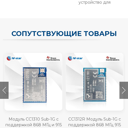
устройство для
электромобилей
СОПУТСТВУЮЩИЕ ТОВАРЫ
Модуль CC1310 Sub-1G с
CC1312R Модуль Sub-1G с
A
поддержкой 868 МГц и 915
поддержкой 868 МГц 915