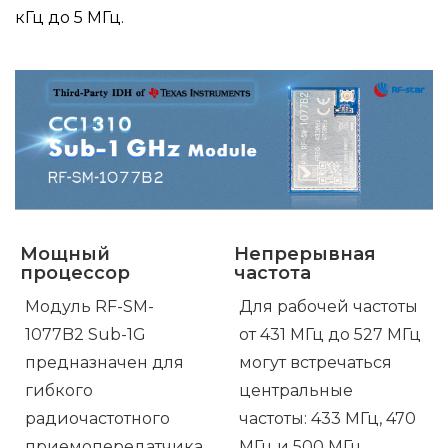
кГц до 5 МГц.
Мощный
Непрерывная
процессор
частота
Модуль RF-SM-
Для рабочей частоты
1077B2 Sub-1G
от 431 МГц до 527 МГц
предназначен для
могут встречаться
гибкого
центральные
радиочастотного
частоты: 433 МГц, 470
приемопередатчика
МГц и 500 МГц.