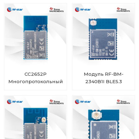
размера
CC2652P
Модуль RF-BM-
Многопротокольный
2340B1I BLE5.3
модуль со
встроенным
усилителем
мощности RF-BM-
2652P2