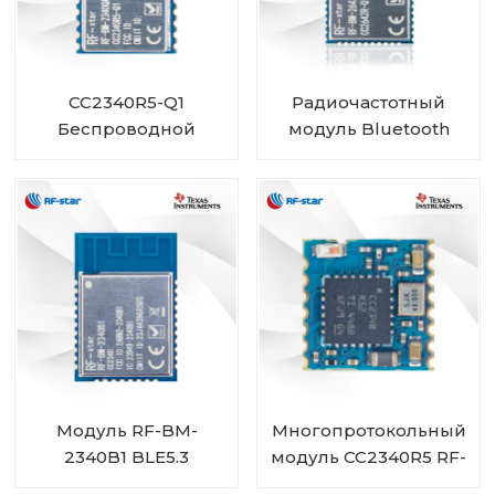
CC2340R5-Q1
Радиочастотный
Беспроводной
модуль Bluetooth
автомобильный
CC2642R-Q1
модуль Bluetooth с
автомобильного
низким
класса для
энергопотреблением
транспортных
RF-BM-2340QB1
средств
Модуль RF-BM-
Многопротокольный
2340B1 BLE5.3
модуль CC2340R5 RF-
BM-2340C2 мини-