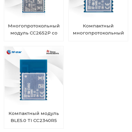
Многопротокольный
Компактный
модуль CC2652P со
многопротокольный
встроенным PA и
модуль CC2340R5 RF-
IPEX RF-BM-2652P2I
BM-2340A2I с IPEX
Компактный модуль
BLE5.0 TI CC2340R5
RF-BM-2340A2