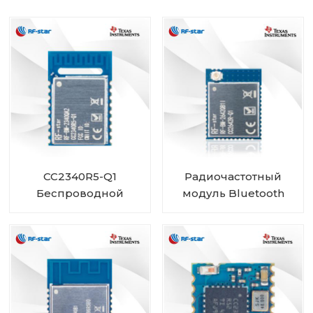
CC2340R5-Q1
Радиочастотный
Беспроводной
модуль Bluetooth
автомобильный
CC2642R-Q1
модуль Bluetooth с
автомобильного
низким
класса для
энергопотреблением
транспортных
RF-BM-2340QB1
средств