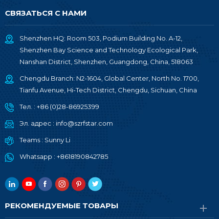
СВЯЗАТЬСЯ С НАМИ
Shenzhen HQ: Room 503, Podium Building No. A-12,
Shenzhen Bay Science and Technology Ecological Park,
Nanshan District, Shenzhen, Guangdong, China, 518063
Chengdu Branch: N2-1604, Global Center, North No. 1700,
Tianfu Avenue, Hi-Tech District, Chengdu, Sichuan, China
Тел. :
+86 (0)28-86925399
Эл. адрес :
info@szrfstar.com
Teams :
Sunny Li
Whatsapp :
+8618190842785
РЕКОМЕНДУЕМЫЕ ТОВАРЫ