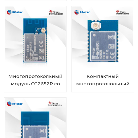
встроенным
усилителем
мощности RF-BM-
2652P2
Многопротокольный
Компактный
модуль CC2652P со
многопротокольный
встроенным PA и
модуль CC2340R5 RF-
IPEX RF-BM-2652P2I
BM-2340A2I с IPEX