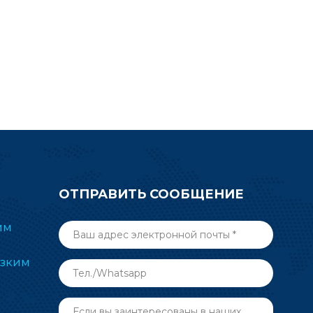
вания к
сверхнизким
еру и
энергопотреблением и
 вашего
компактным размером в
рокрутите
электронной маркировке полок
апрос по
(ESL), медицине, автоматизации
 чтобы
зданий и других беспроводных
ельную
радиочастотных приложениях.
CC2340R5.
Отправьте запрос сейчас.
ОТПРАВИТЬ СООБЩЕНИЕ
им
изким