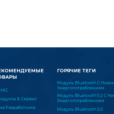
таких как Bluetooth 5.1 Low
удовлетворить требо
Energy, ZigBee, Thread IEEE
компактному разм
802.15.4, смарт-объекты с
дальности передачи
ддержкой IPv6 (6LoWPAN), а
устройства. проект. П
акже собственные, включая TI
вниз или отправьте з
15.4-Stack (2.4). ГГц). RF-BM-
электронной почте,
652P2I широко применяется в
получить дополнит
ZHA и Zigbee2MQTT.
информацию о модуле 
ЕКОМЕНДУЕМЫЕ
ГОРЯЧИЕ ТЕГИ
ОВАРЫ
Модуль Bluetooth С Низк
Энергопотреблением
НАС
Модуль Bluetooth 5.2 С Н
одукты & Сервис
Энергопотреблением
на Разработчика
Модуль Bluetooth 5.0