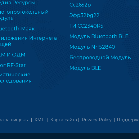
диа Ресурсы
Cc2652p
огопротокольный
Эфр32bg22
дуль
ТИ CC2340R5
uetooth-Маяк
Модуль Bluetooth BLE
иложения Интернета
ещей
Модуль Nrf52840
ЕМ И ОДМ
Беспроводной Модуль
ог RF-Star
Модуль BLE
матические
следования
ва защищены. |
XML
|
Карта сайта
|
Privacy Policy
|
Поддержк