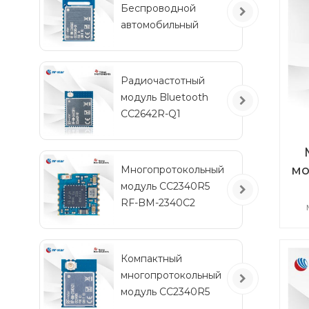
Беспроводной
Бл
автомобильный
5,
модуль Bluetooth с
низким
энергопотреблением
Радиочастотный
на
RF-BM-2340QB1
модуль Bluetooth
CC2642R-Q1
автомобильного
класса для
транспортных
мо
Многопротокольный
средств
модуль CC2340R5
2
RF-BM-2340C2
мини-размера
в
Компактный
многопротокольный
зап
модуль CC2340R5
3,
RF-BM-2340A2I с