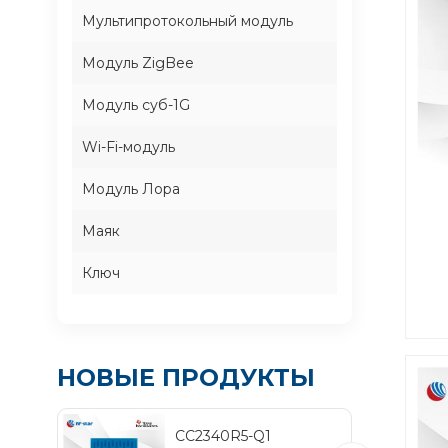
Мультипротокольный модуль
Модуль ZigBee
Модуль суб-1G
Wi-Fi-модуль
Модуль Лора
Маяк
Ключ
а
со
НОВЫЕ ПРОДУКТЫ
по
п
CC2340R5-Q1