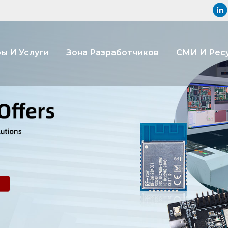
ы И Услуги
Зона Разработчиков
СМИ И Рес