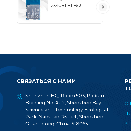
2340B1 BLE5.3
по
т
2
СВЯЗАТЬСЯ С НАМИ
Р
Т
Shenzhen HQ: Room 503, Podium
Building No. A-12, Shenzhen Bay
О 
Science and Technology Ecological
Пр
Park, Nanshan District, Shenzhen,
Зо
Guangdong, China, 518063