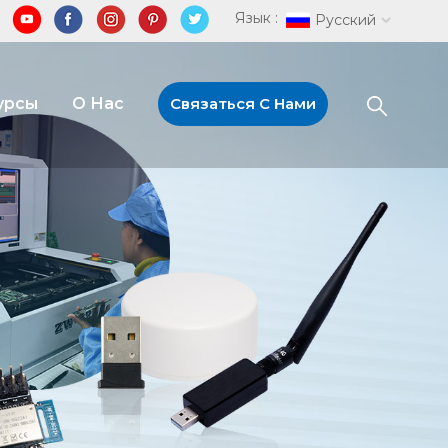
Язык :
Русский
урсы
О Нас
Связаться С Нами