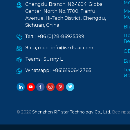
Ме
Chengdu Branch: N2-1604, Global
Center, North No. 1700, Tianfu
Мн
Мо
Avenue, Hi-Tech District, Chengdu,
Sichuan, China
Bl
Пр
Тел. :
+86 (0)28-86925399
В
Эл. адрес :
info@szrfstar.com
О
Teams :
Sunny Li
Бл
Те
Whatsapp :
+8618190842785
Ис
© 2026
Shenzhen RF-star Technology Co., Ltd.
Все пра