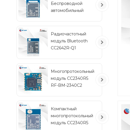
Беспроводной
Мо
автомобильный
модуль Bluetooth с
р
низким
энергопотреблением
Радиочастотный
RF-BM-2340QB1
модуль Bluetooth
CC2642R-Q1
автомобильного
класса для
транспортных
Многопротокольный
средств
модуль CC2340R5
м
RF-BM-2340C2
мини-размера
Компактный
многопротокольный
по
д
модуль CC2340R5
пер
RF-BM-2340A2I с