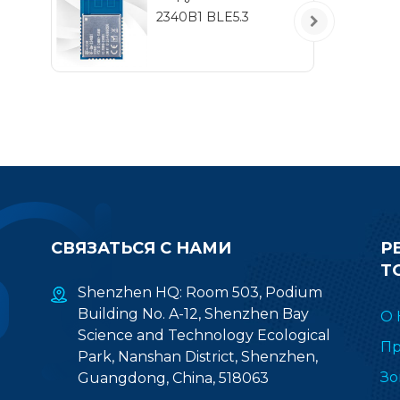
2340B1 BLE5.3
СВЯЗАТЬСЯ С НАМИ
Р
Т
Shenzhen HQ: Room 503, Podium
Building No. A-12, Shenzhen Bay
О 
Science and Technology Ecological
Пр
Park, Nanshan District, Shenzhen,
Зо
Guangdong, China, 518063