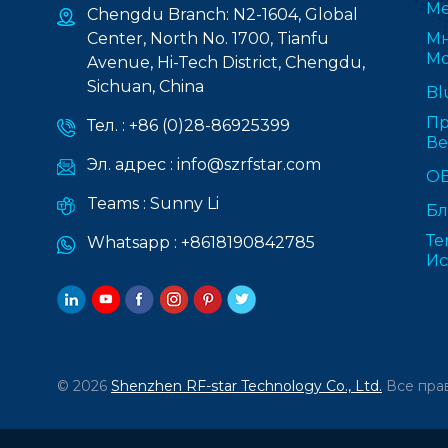
Ме
Chengdu Branch: N2-1604, Global
Center, North No. 1700, Tianfu
Мн
Мо
Avenue, Hi-Tech District, Chengdu,
Sichuan, China
Bl
Пр
Тел. :
+86 (0)28-86925399
В
Эл. адрес :
info@szrfstar.com
О
Teams :
Sunny Li
Бл
Те
Whatsapp :
+8618190842785
Ис
© 2026
Shenzhen RF-star Technology Co., Ltd.
Все пра