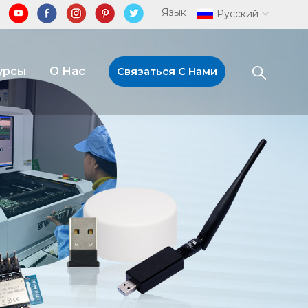
Язык :
Русский
урсы
О Нас
Связаться С Нами