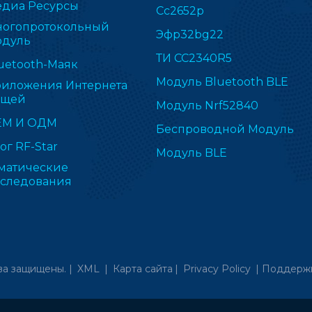
диа Ресурсы
Cc2652p
огопротокольный
Эфр32bg22
дуль
ТИ CC2340R5
uetooth-Маяк
Модуль Bluetooth BLE
иложения Интернета
ещей
Модуль Nrf52840
ЕМ И ОДМ
Беспроводной Модуль
ог RF-Star
Модуль BLE
матические
следования
ва защищены. |
XML
|
Карта сайта
|
Privacy Policy
|
Поддержк