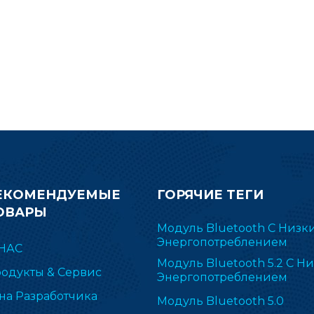
конструкции.
устройства. Начните р
продукта с модуля R
BLE5.0.
ЕКОМЕНДУЕМЫЕ
ГОРЯЧИЕ ТЕГИ
ОВАРЫ
Модуль Bluetooth С Низк
Энергопотреблением
НАС
Модуль Bluetooth 5.2 С Н
одукты & Сервис
Энергопотреблением
на Разработчика
Модуль Bluetooth 5.0