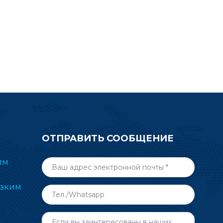
азработку
Интернета вещей с батарейным
SBRS02AI
питанием. Это идеальный модуль
для приложений с менее
сложным использованием.
Начните разработку продукта с
модуля RF-BM-ND08C nRF52810
BLE.
ОТПРАВИТЬ СООБЩЕНИЕ
им
изким