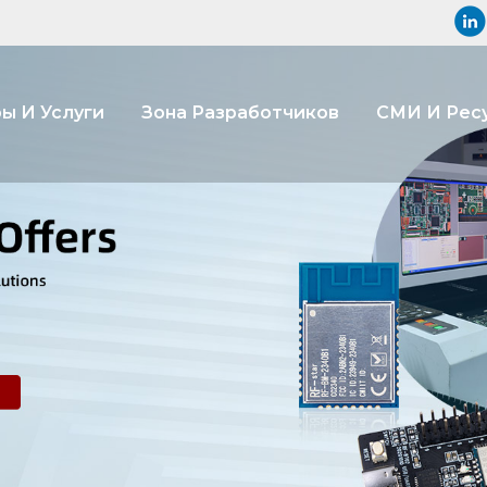
ы И Услуги
Зона Разработчиков
СМИ И Рес