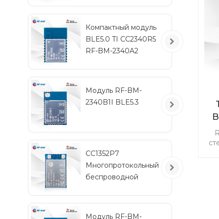
IPEX
по
д
Компактный модуль
к
BLE5.0 TI CC2340R5
RF-BM-2340A2
по
Модуль RF-BM-
2340B1I BLE5.3
B
R
ст
Са
CC1352P7
Многопротокольный
беспроводной
ба
модуль с частотами
менее 1 ГГц и 2,4 ГГц
CC
RF-TI1352P2
Модуль RF-BM-