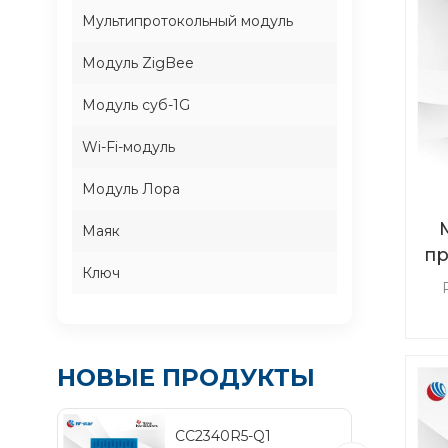
Мультипротокольный модуль
Модуль ZigBee
Модуль суб-1G
Wi-Fi-модуль
Модуль Лора
Маяк
пр
Ключ
B
Bl
эн
НОВЫЕ ПРОДУКТЫ
п
Th
CC2340R5-Q1