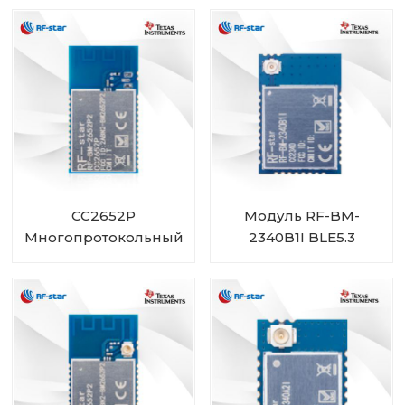
размера
CC2652P
Модуль RF-BM-
Многопротокольный
2340B1I BLE5.3
модуль со
встроенным
усилителем
мощности RF-BM-
2652P2