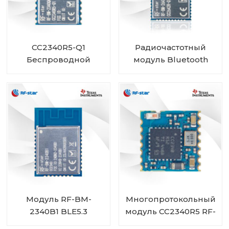
CC2340R5-Q1
Радиочастотный
Беспроводной
модуль Bluetooth
автомобильный
CC2642R-Q1
модуль Bluetooth с
автомобильного
низким
класса для
энергопотреблением
транспортных
RF-BM-2340QB1
средств
Модуль RF-BM-
Многопротокольный
2340B1 BLE5.3
модуль CC2340R5 RF-
BM-2340C2 мини-