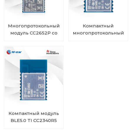
Многопротокольный
Компактный
модуль CC2652P со
многопротокольный
встроенным PA и
модуль CC2340R5 RF-
IPEX RF-BM-2652P2I
BM-2340A2I с IPEX
Компактный модуль
BLE5.0 TI CC2340R5
RF-BM-2340A2