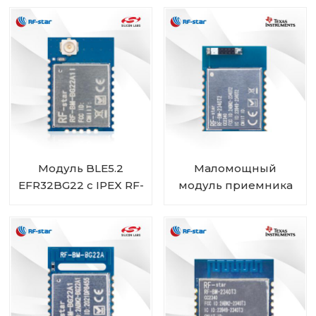
5.3 с низким
энергопотреблением
ZigBee 3.0 RF-BM-
2340T1
Модуль BLE5.2
Маломощный
EFR32BG22 с IPEX RF-
модуль приемника
BM-BG22A1I
передатчика
Bluetooth CC2340R5
RF-BM-2340T2 с чип-
антенной