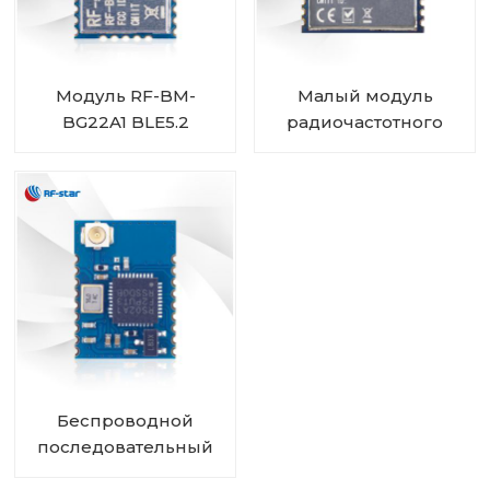
Модуль RF-BM-
Малый модуль
BG22A1 BLE5.2
радиочастотного
EFR32BG22
приемопередатчика
CC2340 2,4 ГГц RF-
BM-2340T3,
совместимый с BLE
5.3
Беспроводной
последовательный
модуль UART RS02A1-