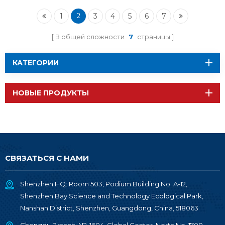
B BLE5.0
RSBRS02ABRI
1
3
4
5
6
7
2
В общей сложности
7
страницы
КАТЕГОРИИ
НОВЫЕ ПРОДУКТЫ
СВЯЗАТЬСЯ С НАМИ
Shenzhen HQ: Room 503, Podium Building No. A-12,
Shenzhen Bay Science and Technology Ecological Park,
Nanshan District, Shenzhen, Guangdong, China, 518063