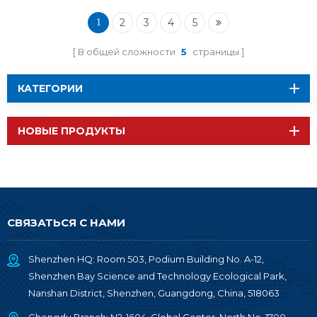
Bluetooth CC2340R5
RF-BM-2340T2 с чип-
2
3
4
5
1
антенной
В общей сложности
5
страницы
КАТЕГОРИИ
НОВЫЕ ПРОДУКТЫ
СВЯЗАТЬСЯ С НАМИ
Shenzhen HQ: Room 503, Podium Building No. A-12,
Shenzhen Bay Science and Technology Ecological Park,
Nanshan District, Shenzhen, Guangdong, China, 518063