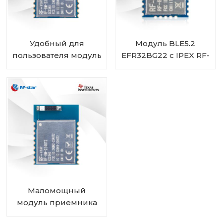
Удобный для
Модуль BLE5.2
пользователя модуль
EFR32BG22 с IPEX RF-
CC2340R5 Bluetooth
BM-BG22A1I
5.3 с низким
энергопотреблением
ZigBee 3.0 RF-BM-
2340T1
Маломощный
модуль приемника
передатчика