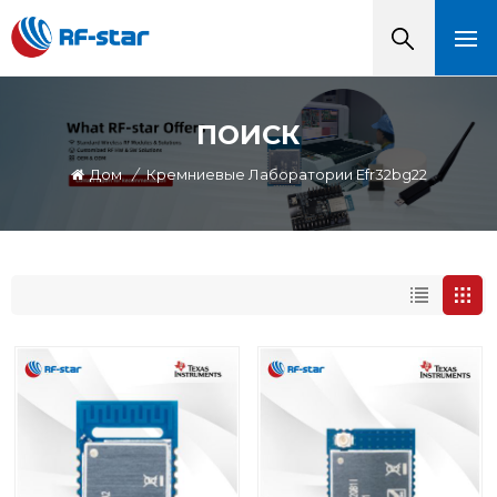
ПОИСК
Дом
/
Кремниевые Лаборатории Efr32bg22