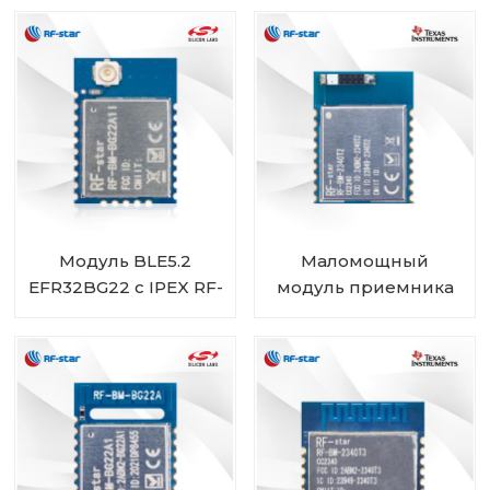
5.3 с низким
энергопотреблением
ZigBee 3.0 RF-BM-
2340T1
Модуль BLE5.2
Маломощный
EFR32BG22 с IPEX RF-
модуль приемника
BM-BG22A1I
передатчика
Bluetooth CC2340R5
RF-BM-2340T2 с чип-
антенной