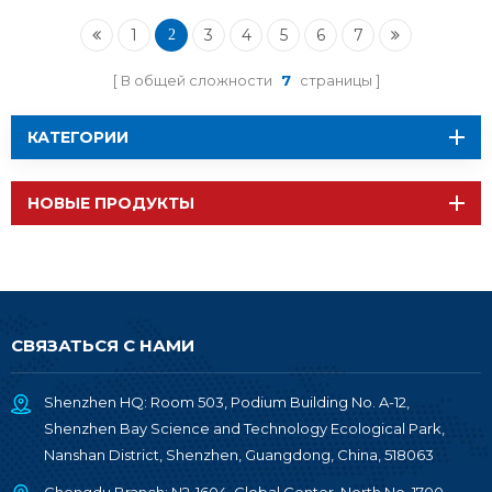
B BLE5.0
RSBRS02ABRI
1
3
4
5
6
7
2
В общей сложности
7
страницы
КАТЕГОРИИ
НОВЫЕ ПРОДУКТЫ
СВЯЗАТЬСЯ С НАМИ
Shenzhen HQ: Room 503, Podium Building No. A-12,
Shenzhen Bay Science and Technology Ecological Park,
Nanshan District, Shenzhen, Guangdong, China, 518063