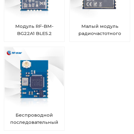
Модуль RF-BM-
Малый модуль
BG22A1 BLE5.2
радиочастотного
EFR32BG22
приемопередатчика
CC2340 2,4 ГГц RF-
BM-2340T3,
совместимый с BLE
5.3
Беспроводной
последовательный
модуль UART RS02A1-