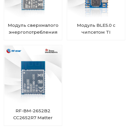
Модуль сверхмалого
Модуль BLE5.0 с
энергопотребления
чипсетом TI
BLE5.1 CC2652R RF-
CC2640R2F RF-BM-
BM-2652B1
4044B3
RF-BM-2652B2
CC2652R7 Matter
Модуль ZigBee