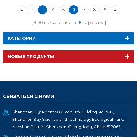
Thread BLE
1
4
5
7
8
9
...
6
В общей сложности
9
страницы
КАТЕГОРИИ
НОВЫЕ ПРОДУКТЫ
СВЯЗАТЬСЯ С НАМИ
Shenzhen HQ: Room 503, Podium Building No. A-12,
Shenzhen Bay Science and Technology Ecological Park,
Nanshan District, Shenzhen, Guangdong, China, 518063