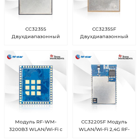
CC3235S
CC3235SF
Двухдиапазонный
Двухдиапазонный
модуль Wi-Fi 2,4 ГГц и
модуль Wi-Fi 2,4 ГГц и
5 ГГц с флэш-
5 ГГц с флэш-
памятью 4 МБ RF-
памятью 1 МБ + 4 МБ
WM-3235A1S
RF-WM-3235B1
Модуль RF-WM-
CC3220SF Модуль
3200B3 WLAN/Wi-Fi с
WLAN/Wi-Fi 2,4G RF-
низким
WM-3220B1