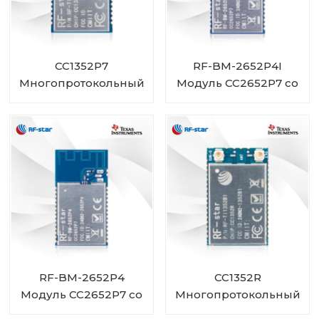
CC1352P7
RF-BM-2652P4I
Многопротокольный
Модуль CC2652P7 со
беспроводной
встроенным PA и
модуль с частотами
разъемом IPEX
менее 1 ГГц и 2,4 ГГц
RF-TI1352P2
RF-BM-2652P4
CC1352R
Модуль CC2652P7 со
Многопротокольный
встроенным
беспроводной