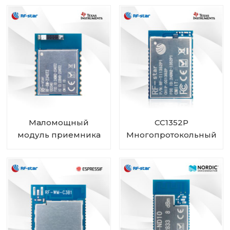
усилителем
модуль суб1 ГГц и 2,4
мощности
ГГц RF-TI1352B1
Маломощный
CC1352P
модуль приемника
Многопротокольный
передатчика
и
Bluetooth CC2340R5
многодиапазонный
RF-BM-2340T2 с чип-
беспроводной
антенной
модуль суб1 ГГц и 2,4
ГГц RF-TI1352P1