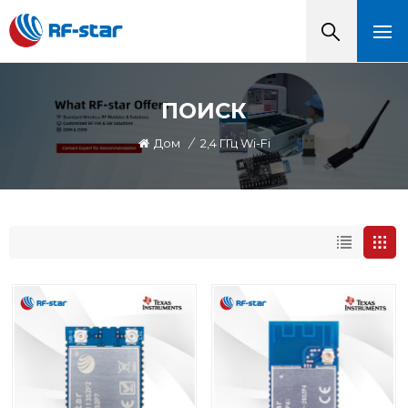
ПОИСК
Дом
/
2,4 ГГц Wi-Fi