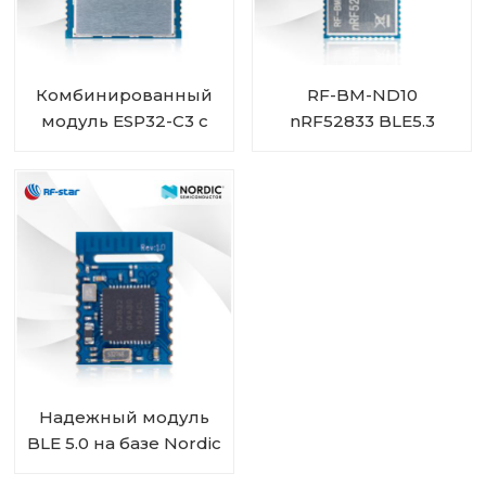
Комбинированный
RF-BM-ND10
модуль ESP32-C3 с
nRF52833 BLE5.3
низким
Многопротокольный
энергопотреблением,
модуль ZigBee
2,4 ГГц, Wi-Fi и
Thread
Bluetooth 5.0 RF-WM-
ESP32B1
Надежный модуль
BLE 5.0 на базе Nordic
BLE SoC nRF52832 RF-