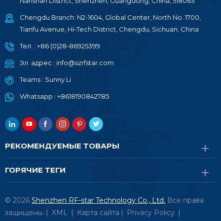
Nanshan District, Shenzhen, Guangdong, China, 518063
Chengdu Branch: N2-1604, Global Center, North No. 1700,
Tianfu Avenue, Hi-Tech District, Chengdu, Sichuan, China
Тел. :
+86 (0)28-86925399
Эл. адрес :
info@szrfstar.com
Teams :
Sunny Li
Whatsapp :
+8618190842785
РЕКОМЕНДУЕМЫЕ ТОВАРЫ
ГОРЯЧИЕ ТЕГИ
© 2026
Shenzhen RF-star Technology Co., Ltd.
Все права
защищены. |
XML
|
Карта сайта
|
Privacy Policy
|