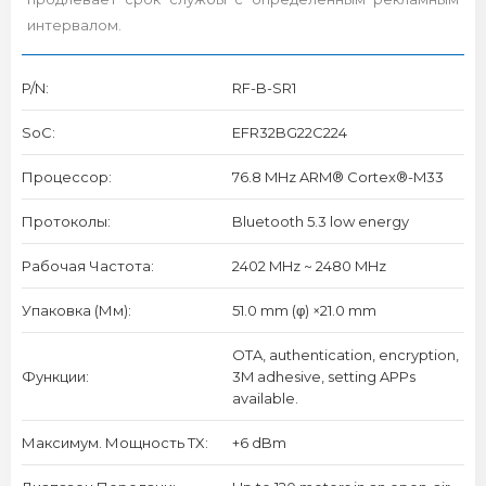
интервалом.
P/N:
RF-B-SR1
SoC:
EFR32BG22C224
Процессор:
76.8 MHz ARM® Cortex®-M33
Протоколы:
Bluetooth 5.3 low energy
Рабочая Частота:
2402 MHz ~ 2480 MHz
Упаковка (мм):
51.0 mm (φ) ×21.0 mm
OTA, authentication, encryption,
Функции:
3M adhesive, setting APPs
available.
Максимум. Мощность TX:
+6 dBm