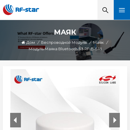
МАЯК
Дом
/
Беспроводной Модуль
/
Маяк
/
Модуль Маяка Bluetooth 5.3 RF-B-SR1