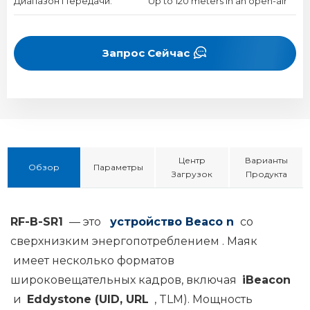
Диапазон Передачи:
Up to 120 meters in an open-air
Запрос Сейчас
Центр
Варианты
Обзор
Параметры
Загрузок
Продукта
RF-B-SR1
— это
устройство
Beaco
n
со
сверхнизким энергопотреблением
.
Маяк
имеет несколько форматов
широковещательных кадров, включая
iBeacon
и
Eddystone (UID,
URL
, TLM). Мощность