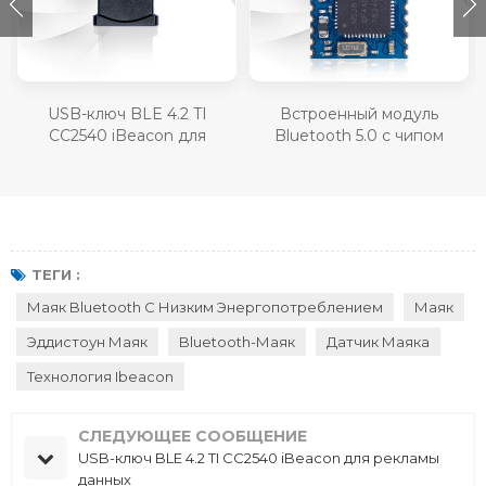
USB-ключ BLE 4.2 TI
Встроенный модуль
CC2540 iBeacon для
Bluetooth 5.0 с чипом
-
рекламы данных
Nordic nRF52810 RF-BM-
ND08C
ТЕГИ :
Маяк Bluetooth С Низким Энергопотреблением
Маяк
Эддистоун Маяк
Bluetooth-Маяк
Датчик Маяка
Технология Ibeacon
СЛЕДУЮЩЕЕ СООБЩЕНИЕ
USB-ключ BLE 4.2 TI CC2540 iBeacon для рекламы
данных