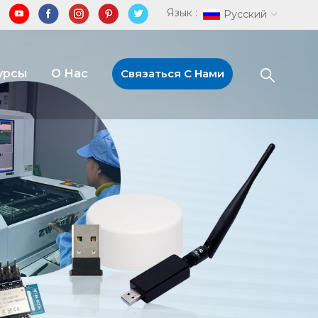
Язык :
Русский
урсы
О Нас
Связаться С Нами