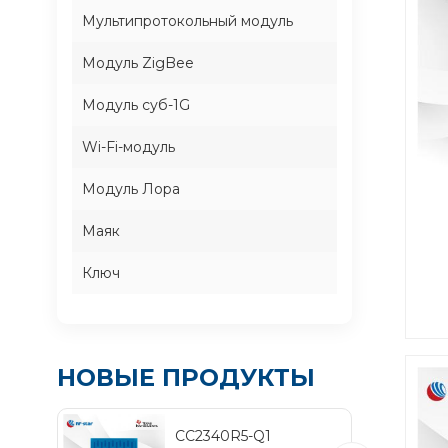
Мультипротокольный модуль
Модуль ZigBee
Модуль суб-1G
Wi-Fi-модуль
Модуль Лора
Маяк
Ключ
а
со
НОВЫЕ ПРОДУКТЫ
по
п
CC2340R5-Q1