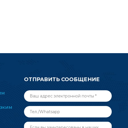
упростит
с усилителем мощности в
тное
качестве своего первого
устройства Matter.
ОТПРАВИТЬ СООБЩЕНИЕ
им
изким