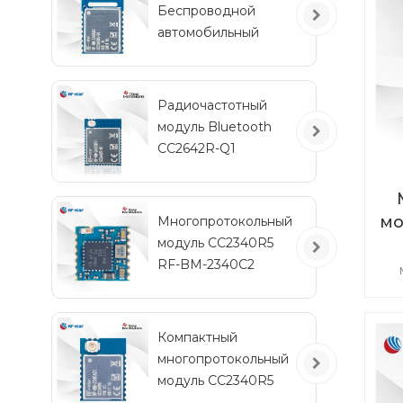
Беспроводной
Бл
автомобильный
5,
модуль Bluetooth с
низким
энергопотреблением
Радиочастотный
на
RF-BM-2340QB1
модуль Bluetooth
CC2642R-Q1
автомобильного
класса для
транспортных
мо
Многопротокольный
средств
модуль CC2340R5
2
RF-BM-2340C2
мини-размера
в
Компактный
многопротокольный
зап
модуль CC2340R5
3,
RF-BM-2340A2I с