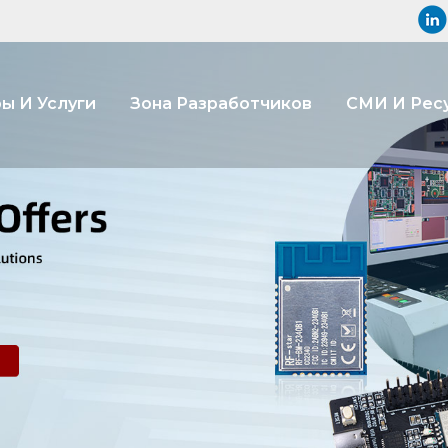
ы И Услуги
Зона Разработчиков
СМИ И Рес