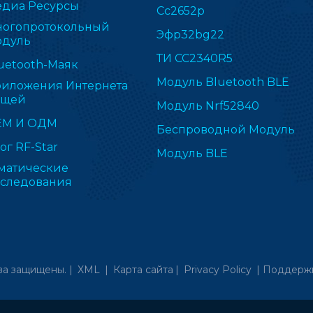
диа Ресурсы
Cc2652p
огопротокольный
Эфр32bg22
дуль
ТИ CC2340R5
uetooth-Маяк
Модуль Bluetooth BLE
иложения Интернета
ещей
Модуль Nrf52840
ЕМ И ОДМ
Беспроводной Модуль
ог RF-Star
Модуль BLE
матические
следования
ва защищены. |
XML
|
Карта сайта
|
Privacy Policy
|
Поддержк