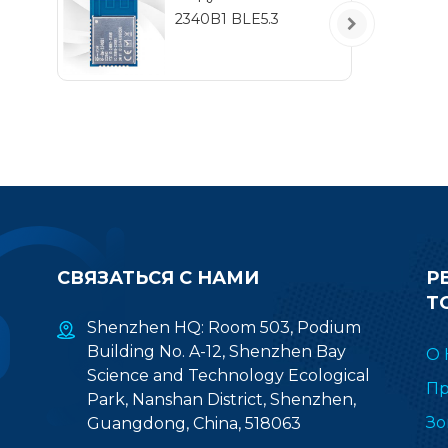
2340B1 BLE5.3
эл
(E
з
р
СВЯЗАТЬСЯ С НАМИ
Р
Т
Shenzhen HQ: Room 503, Podium
Building No. A-12, Shenzhen Bay
О 
Science and Technology Ecological
Пр
Park, Nanshan District, Shenzhen,
Зо
Guangdong, China, 518063