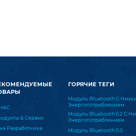
сверхнизким
BM-2652P4I, который 
энергопотреблением и
ваше радиочасто
компактным размером в
применение.
ектронной маркировке полок
SL), медицине, автоматизации
даний и других беспроводных
адиочастотных приложениях.
Отправьте запрос сейчас.
ЕКОМЕНДУЕМЫЕ
ГОРЯЧИЕ ТЕГИ
ОВАРЫ
Модуль Bluetooth С Низк
Энергопотреблением
НАС
Модуль Bluetooth 5.2 С Н
одукты & Сервис
Энергопотреблением
на Разработчика
Модуль Bluetooth 5.0