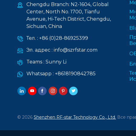
Ме
Chengdu Branch: N2-1604, Global
Center, North No. 1700, Tianfu
Мн
Мо
Avenue, Hi-Tech District, Chengdu,
Sichuan, China
Bl
Пр
Тел. :
+86 (0)28-86925399
В
Эл. адрес :
info@szrfstar.com
О
Teams :
Sunny Li
Бл
Те
Whatsapp :
+8618190842785
Ис
© 2026
Shenzhen RF-star Technology Co., Ltd.
Все пра