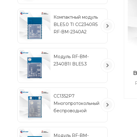
CC2
IPEX
по
Компактный модуль
BLE5.0 TI CC2340R5
мн
RF-BM-2340A2
BM
Модуль RF-BM-
2340B1I BLE5.3
B
CC1352P7
ми
Многопротокольный
п
беспроводной
модуль с частотами
с
менее 1 ГГц и 2,4 ГГц
м
вы
RF-TI1352P2
Модуль RF-BM-