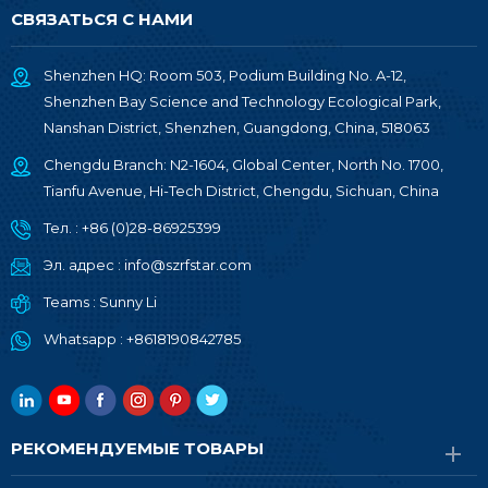
СВЯЗАТЬСЯ С НАМИ
Shenzhen HQ: Room 503, Podium Building No. A-12,
Shenzhen Bay Science and Technology Ecological Park,
Nanshan District, Shenzhen, Guangdong, China, 518063
Chengdu Branch: N2-1604, Global Center, North No. 1700,
Tianfu Avenue, Hi-Tech District, Chengdu, Sichuan, China
Тел. :
+86 (0)28-86925399
Эл. адрес :
info@szrfstar.com
Teams :
Sunny Li
Whatsapp :
+8618190842785
РЕКОМЕНДУЕМЫЕ ТОВАРЫ