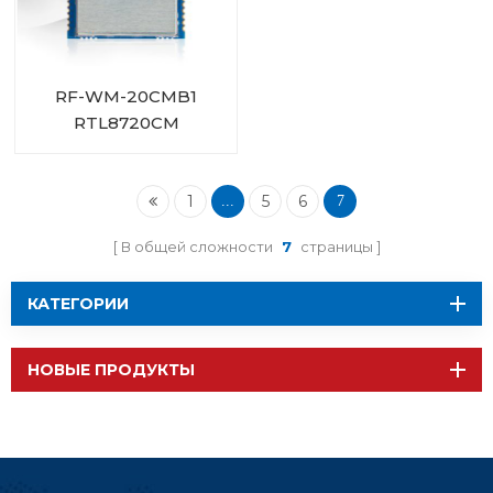
RF-WM-20CMB1
RTL8720CM
Комбинированный
модуль Wi-Fi BT
1
5
6
...
7
В общей сложности
7
страницы
КАТЕГОРИИ
НОВЫЕ ПРОДУКТЫ