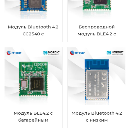
Модуль Bluetooth 4.2
Беспроводной
CC2540 с
модуль BLE4.2 с
длительным сроком
чипом Nordic
службы батареи RF-
nRF51822 RF-BM-
BM-S01
ND02
Модуль BLE4.2 с
Модуль Bluetooth 4.2
батарейным
с низким
питанием и чипом
энергопотреблением