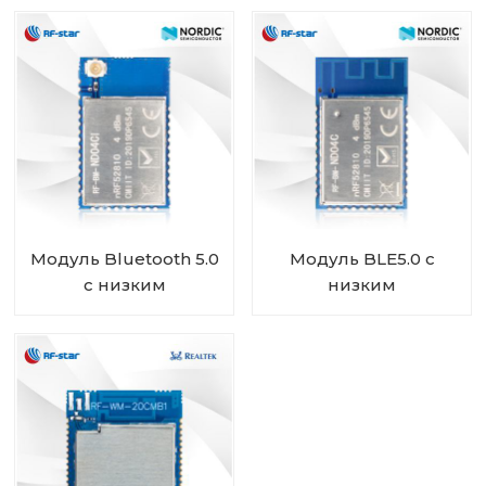
Nordic SoC nRF51802
и чипом Nordic
RF-BM-ND02C
nRF51822 RF-BM-
ND01
Модуль Bluetooth 5.0
Модуль BLE5.0 с
с низким
низким
энергопотреблением,
энергопотреблением
питанием от батареи
Модуль UART
и скандинавской SoC
nRF52810 RF-BM-
nRF52810 RF-BM-
ND04C
ND04CI