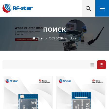
ПОИСК
Дом
/
CC2642R-Module