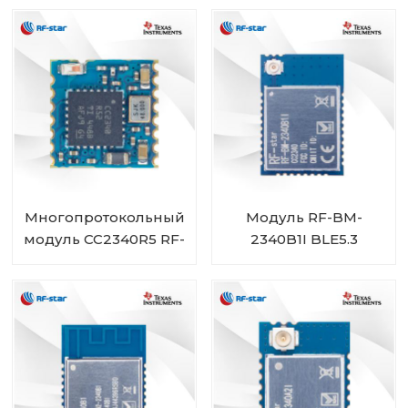
промышленности
CC2640R2FRSM RF-
RF-BM-4077B2
BM-4044B5
Многопротокольный
Модуль RF-BM-
модуль CC2340R5 RF-
2340B1I BLE5.3
BM-2340C2 мини-
размера