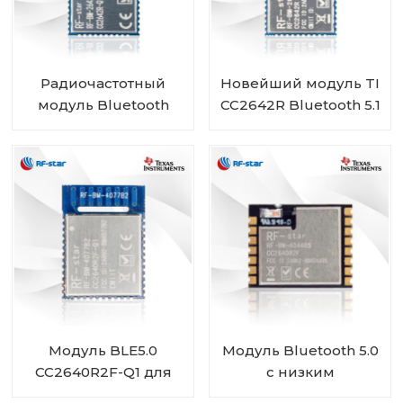
Радиочастотный
Новейший модуль TI
модуль Bluetooth
CC2642R Bluetooth 5.1
CC2642R-Q1
с низким
автомобильного
энергопотреблением
класса для
RF-BM-2642B1
транспортных
средств
Модуль BLE5.0
Модуль Bluetooth 5.0
CC2640R2F-Q1 для
с низким
автомобильной
энергопотреблением