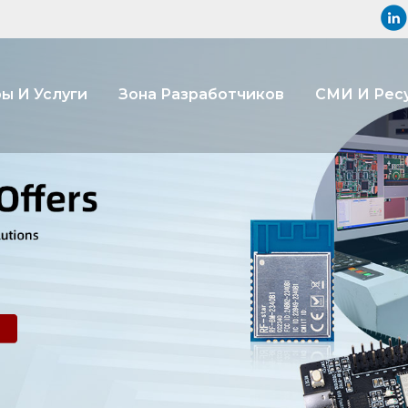
ы И Услуги
Зона Разработчиков
СМИ И Рес