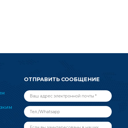
32BG22 со
расширенных датчиков IoT. RF-
TI1352B1 с двухдиапазонным
ем .
антенным выходом станет
хорошим выбором для
упрощения вашей проектной
работы.
ОТПРАВИТЬ СООБЩЕНИЕ
им
изким