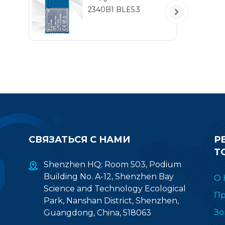
э
2340B1 BLE5.3
уп
к
СВЯЗАТЬСЯ С НАМИ
Р
Т
Shenzhen HQ: Room 503, Podium
Building No. A-12, Shenzhen Bay
О 
Science and Technology Ecological
Пр
Park, Nanshan District, Shenzhen,
Зо
Guangdong, China, 518063