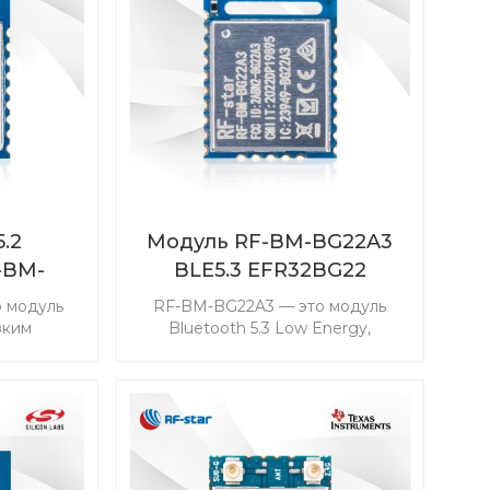
упростит
с усилителем мощности в
тное
качестве своего первого
устройства Matter.
.2
Модуль RF-BM-BG22A3
-BM-
BLE5.3 EFR32BG22
 модуль
RF-BM-BG22A3 — это модуль
зким
Bluetooth 5.3 Low Energy,
ием,
разработанный для обеспечения
стижения
лучшей в отрасли
асли
энергоэффективности и
сти и
способный продлить срок службы
ок службы
батарейки типа «таблетка». Этот
ка». Этот
модуль EFR32BG22 отличается
 модуль
лучшим в своем классе