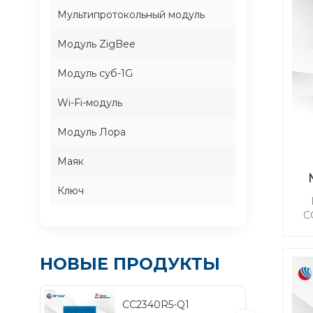
Мультипротокольный модуль
Модуль ZigBee
Модуль суб-1G
Wi-Fi-модуль
Модуль Лора
Маяк
Ключ
б
ча
C
бе
НОВЫЕ ПРОДУКТЫ
мен
2
р
CC2340R5-Q1
н