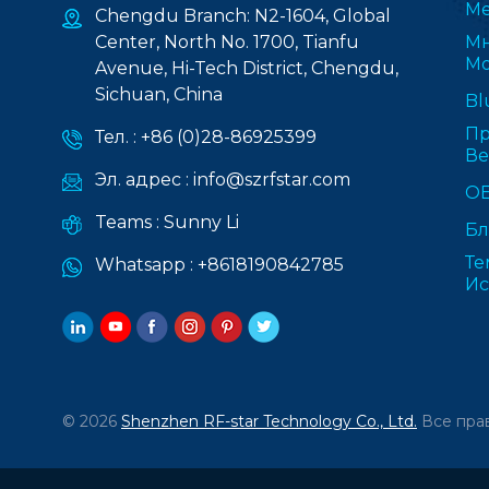
Ме
Chengdu Branch: N2-1604, Global
Center, North No. 1700, Tianfu
Мн
Мо
Avenue, Hi-Tech District, Chengdu,
Sichuan, China
Bl
Пр
Тел. :
+86 (0)28-86925399
В
Эл. адрес :
info@szrfstar.com
О
Teams :
Sunny Li
Бл
Те
Whatsapp :
+8618190842785
Ис
© 2026
Shenzhen RF-star Technology Co., Ltd.
Все пра