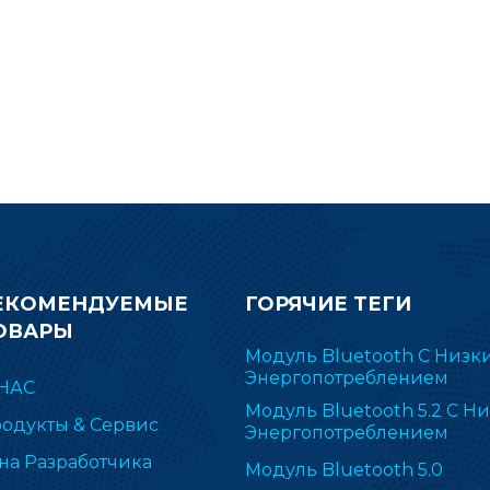
нергопотребление и большой
модуля Bluetooth EFR
объем памяти обеспечивают
сверхнизким
идеальное решение
энергопотреблени
беспроводной связи для
беспроводных датчиков,
равления освещением, маяков,
отслеживания активов,
медицинской, ESL и
автомобильной электроники.
Между тем,
онкурентоспособный модуль
серии CC2340 совместим с
основными беспроводными
модулями.
ЕКОМЕНДУЕМЫЕ
ГОРЯЧИЕ ТЕГИ
ОВАРЫ
Модуль Bluetooth С Низк
Энергопотреблением
НАС
Модуль Bluetooth 5.2 С Н
одукты & Сервис
Энергопотреблением
на Разработчика
Модуль Bluetooth 5.0