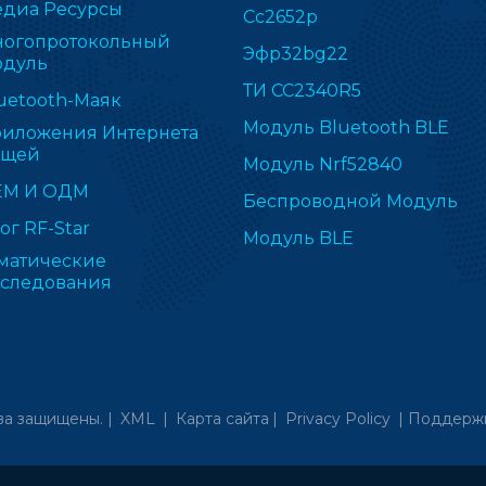
диа Ресурсы
Cc2652p
огопротокольный
Эфр32bg22
дуль
ТИ CC2340R5
uetooth-Маяк
Модуль Bluetooth BLE
иложения Интернета
ещей
Модуль Nrf52840
ЕМ И ОДМ
Беспроводной Модуль
ог RF-Star
Модуль BLE
матические
следования
ва защищены. |
XML
|
Карта сайта
|
Privacy Policy
|
Поддержк