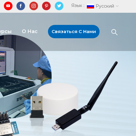
Язык :
Русский
урсы
О Нас
Связаться С Нами