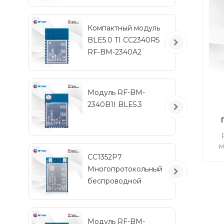
м
IPEX
пе
Компактный модуль
п
BLE5.0 TI CC2340R5
RF-BM-2340A2
Модуль RF-BM-
2340B1I BLE5.3
CC
м
э
CC1352P7
ч
Многопротокольный
Zi
по
беспроводной
модуль с частотами
менее 1 ГГц и 2,4 ГГц
RF-TI1352P2
Модуль RF-BM-