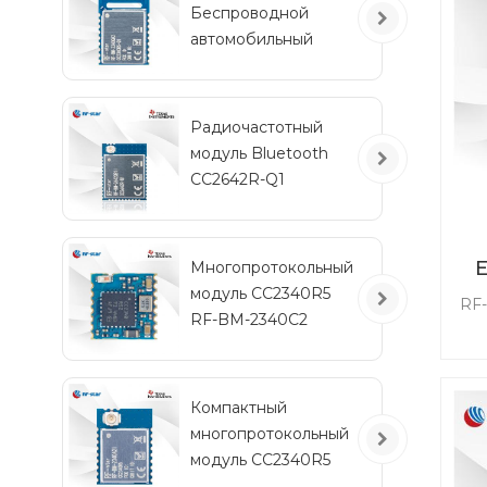
Беспроводной
р
автомобильный
модуль Bluetooth с
низким
у
энергопотреблением
Радиочастотный
RF-BM-2340QB1
модуль Bluetooth
CC2642R-Q1
автомобильного
класса для
транспортных
Многопротокольный
средств
модуль CC2340R5
RF
RF-BM-2340C2
мини-размера
ра
Компактный
Св
многопротокольный
модуль CC2340R5
RF-BM-2340A2I с