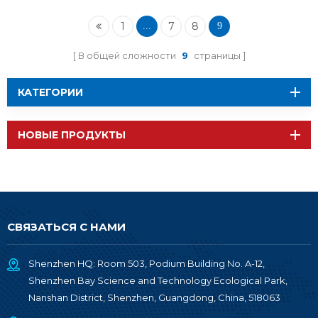
модуль Wi-Fi BT
1
7
8
...
9
В общей сложности
9
страницы
КАТЕГОРИИ
НОВЫЕ ПРОДУКТЫ
СВЯЗАТЬСЯ С НАМИ
Shenzhen HQ: Room 503, Podium Building No. A-12,
Shenzhen Bay Science and Technology Ecological Park,
Nanshan District, Shenzhen, Guangdong, China, 518063