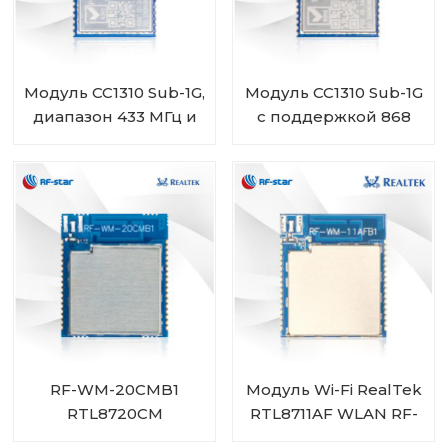
Модуль CC1310 Sub-1G,
Модуль CC1310 Sub-1G
диапазон 433 МГц и
с поддержкой 868
470 МГц RF-SM-
МГц и 915 МГц RF-SM-
1077B2
1077B1
RF-WM-20CMB1
Модуль Wi-Fi RealTek
RTL8720CM
RTL8711AF WLAN RF-
Комбинированный
WM-11AFB1