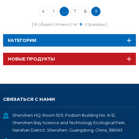
модуль Wi-Fi BT
1
7
8
...
9
В общей сложности
9
страницы
КАТЕГОРИИ
НОВЫЕ ПРОДУКТЫ
СВЯЗАТЬСЯ С НАМИ
Shenzhen HQ: Room 503, Podium Building No. A-12,
Shenzhen Bay Science and Technology Ecological Park,
Nanshan District, Shenzhen, Guangdong, China, 518063