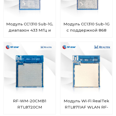
Модуль CC1310 Sub-1G,
Модуль CC1310 Sub-1G
диапазон 433 МГц и
с поддержкой 868
470 МГц RF-SM-
МГц и 915 МГц RF-SM-
1077B2
1077B1
RF-WM-20CMB1
Модуль Wi-Fi RealTek
RTL8720CM
RTL8711AF WLAN RF-
Комбинированный
WM-11AFB1