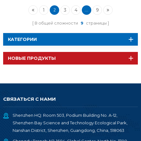
модуль суб1 ГГц и 2,4
ГГц RF-TI1352B1
1
3
4
9
2
...
В общей сложности
9
страницы
КАТЕГОРИИ
НОВЫЕ ПРОДУКТЫ
СВЯЗАТЬСЯ С НАМИ
Shenzhen HQ: Room 503, Podium Building No. A-12,
Shenzhen Bay Science and Technology Ecological Park,
Nanshan District, Shenzhen, Guangdong, China, 518063