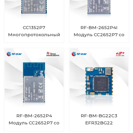
CC1352P7
RF-BM-2652P4I
Многопротокольный
Модуль CC2652P7 со
беспроводной
встроенным PA и
модуль с частотами
разъемом IPEX
менее 1 ГГц и 2,4 ГГц
RF-TI1352P2
RF-BM-2652P4
RF-BM-BG22C3
Модуль CC2652P7 со
EFR32BG22
встроенным
Bluetooth-модуль