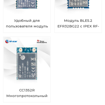
Удобный для
Модуль BLE5.2
пользователя модуль
EFR32BG22 с IPEX RF-
CC2340R5 Bluetooth
BM-BG22A1I
5.3 с низким
энергопотреблением
ZigBee 3.0 RF-BM-
2340T1
CC1352R
Многопротокольный
беспроводной