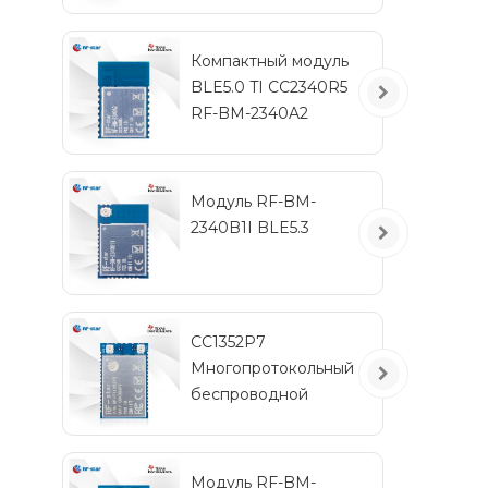
IPEX
Компактный модуль
BLE5.0 TI CC2340R5
RF-BM-2340A2
Модуль RF-BM-
2340B1I BLE5.3
CC1352P7
Многопротокольный
беспроводной
модуль с частотами
менее 1 ГГц и 2,4 ГГц
RF-TI1352P2
Модуль RF-BM-