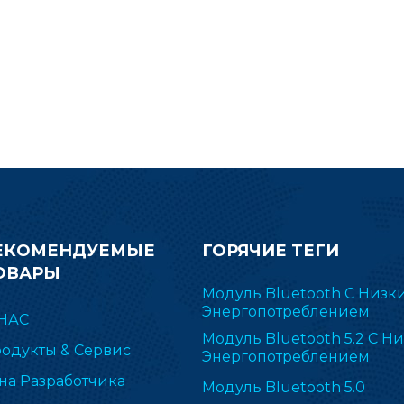
ЕКОМЕНДУЕМЫЕ
ГОРЯЧИЕ ТЕГИ
ОВАРЫ
Модуль Bluetooth С Низк
Энергопотреблением
НАС
Модуль Bluetooth 5.2 С Н
одукты & Сервис
Энергопотреблением
на Разработчика
Модуль Bluetooth 5.0