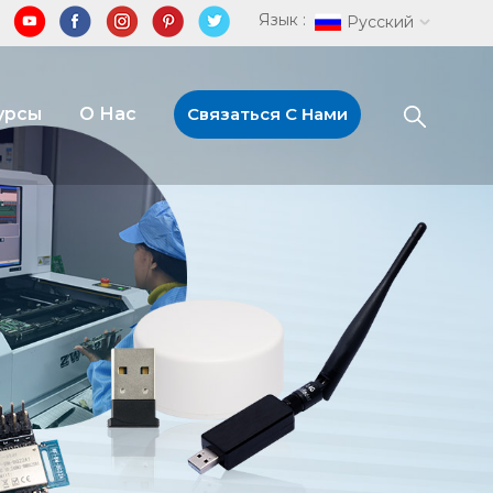
Язык :
Русский
урсы
О Нас
Связаться С Нами