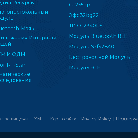
диа Ресурсы
Cc2652p
огопротокольный
Эфр32bg22
дуль
ТИ CC2340R5
uetooth-Маяк
Модуль Bluetooth BLE
иложения Интернета
ещей
Модуль Nrf52840
ЕМ И ОДМ
Беспроводной Модуль
ог RF-Star
Модуль BLE
матические
следования
ва защищены. |
XML
|
Карта сайта
|
Privacy Policy
|
Поддержк