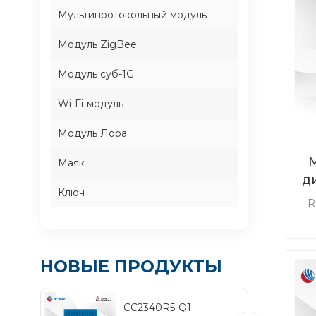
Мультипротокольный модуль
Модуль ZigBee
Модуль суб-1G
Wi-Fi-модуль
Модуль Лора
М
Маяк
д
Ключ
R
ра
Мод
НОВЫЕ ПРОДУКТЫ
т
эн
CC2340R5-Q1