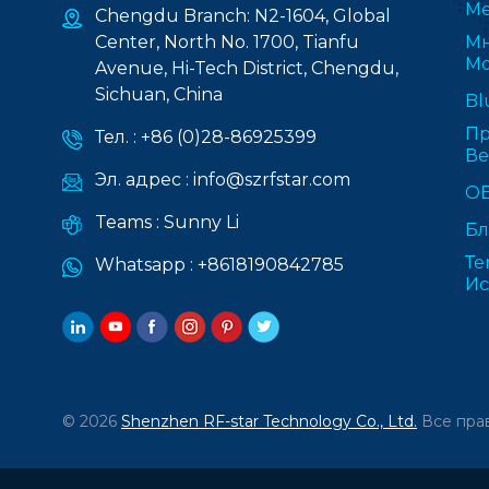
Ме
Chengdu Branch: N2-1604, Global
Center, North No. 1700, Tianfu
Мн
Мо
Avenue, Hi-Tech District, Chengdu,
Sichuan, China
Bl
Пр
Тел. :
+86 (0)28-86925399
В
Эл. адрес :
info@szrfstar.com
О
Teams :
Sunny Li
Бл
Те
Whatsapp :
+8618190842785
Ис
© 2026
Shenzhen RF-star Technology Co., Ltd.
Все пра