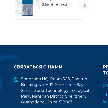
2340B1 BLE5.3
СВЯЗАТЬСЯ С НАМИ
Р
Т
Shenzhen HQ: Room 503, Podium
Building No. A-12, Shenzhen Bay
О 
Science and Technology Ecological
Пр
Park, Nanshan District, Shenzhen,
Зо
Guangdong, China, 518063