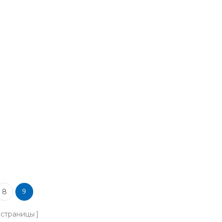
ринга.
ер и
7B1 868–
ть работу
ройств.
8
9
страницы