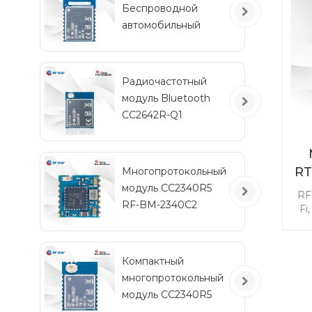
Беспроводной
автомобильный
тр
модуль Bluetooth с
упр
низким
энергопотреблением
Радиочастотный
RF-BM-2340QB1
модуль Bluetooth
CC2642R-Q1
автомобильного
класса для
транспортных
RT
Многопротокольный
средств
модуль CC2340R5
RF
RF-BM-2340C2
Fi
мини-размера
н
М
Компактный
пр
многопротокольный
модуль CC2340R5
RF-BM-2340A2I с