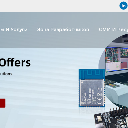
ы И Услуги
Зона Разработчиков
СМИ И Рес