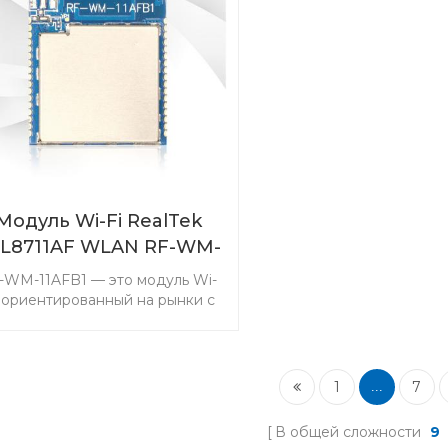
сенсорного мониторинга.
сенсорного монито
Выберите передатчик и
Выберите трансив
ансивер CC1310 433 МГц, чтобы
передатчик RF-SM-107
остить работу с устройствами
915 МГц, чтобы упрости
мониторинга.
ваших конечных уст
Модуль Wi-Fi RealTek
L8711AF WLAN RF-WM-
11AFB1
-WM-11AFB1 — это модуль Wi-
, ориентированный на рынки с
изким энергопотреблением.
одуль с богатыми ресурсами
делает его популярным в
иложениях Интернета вещей.
1
7
...
В общей сложности
9