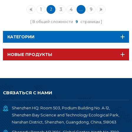
модуль суб1 ГГц и 2,4
ГГц RF-TI1352B1
1
3
4
9
2
...
В общей сложности
9
страницы
КАТЕГОРИИ
НОВЫЕ ПРОДУКТЫ
СВЯЗАТЬСЯ С НАМИ
Shenzhen HQ: Room 503, Podium Building No. A-12,
Shenzhen Bay Science and Technology Ecological Park,
Nanshan District, Shenzhen, Guangdong, China, 518063