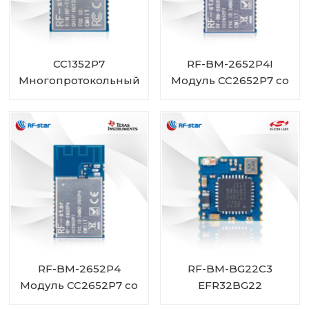
CC1352P7
RF-BM-2652P4I
Многопротокольный
Модуль CC2652P7 со
беспроводной
встроенным PA и
модуль с частотами
разъемом IPEX
менее 1 ГГц и 2,4 ГГц
RF-TI1352P2
RF-BM-2652P4
RF-BM-BG22C3
Модуль CC2652P7 со
EFR32BG22
встроенным
Bluetooth-модуль