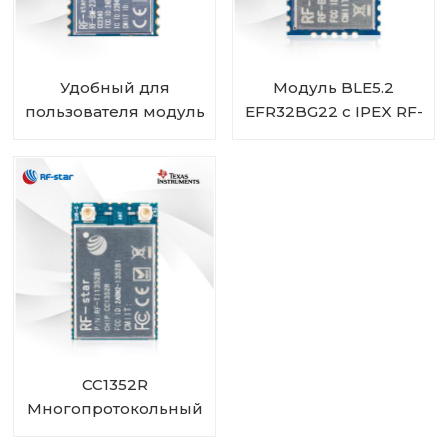
Удобный для
Модуль BLE5.2
пользователя модуль
EFR32BG22 с IPEX RF-
CC2340R5 Bluetooth
BM-BG22A1I
5.3 с низким
энергопотреблением
ZigBee 3.0 RF-BM-
2340T1
CC1352R
Многопротокольный
беспроводной