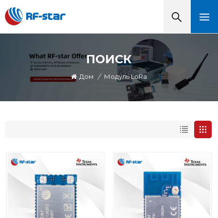
ПОИСК
Дом
/
Модуль LoRa