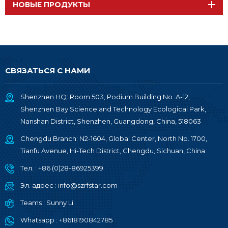
НОВЫЕ ПРОДУКТЫ
СВЯЗАТЬСЯ С НАМИ
Shenzhen HQ: Room 503, Podium Building No. A-12,
Shenzhen Bay Science and Technology Ecological Park,
Nanshan District, Shenzhen, Guangdong, China, 518063
Chengdu Branch: N2-1604, Global Center, North No. 1700,
Tianfu Avenue, Hi-Tech District, Chengdu, Sichuan, China
Тел. :
+86 (0)28-86925399
Эл. адрес :
info@szrfstar.com
Teams :
Sunny Li
Whatsapp :
+8618190842785