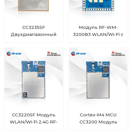
CC3235SF
Модуль RF-WM-
Двухдиапазонный
3200B3 WLAN/Wi-Fi с
модуль Wi-Fi 2,4 ГГц и
низким
5 ГГц с флэш-
потреблением 2.4G
памятью 1 МБ + 4 МБ
CC3200
RF-WM-3235B1
CC3220SF Модуль
Cortex-M4 MCU
WLAN/Wi-Fi 2,4G RF-
CC3200 Модуль
WM-3220B1
WLAN/Wi-Fi RF-WM-