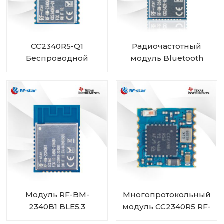
CC2340R5-Q1
Радиочастотный
Беспроводной
модуль Bluetooth
автомобильный
CC2642R-Q1
модуль Bluetooth с
автомобильного
низким
класса для
энергопотреблением
транспортных
RF-BM-2340QB1
средств
Модуль RF-BM-
Многопротокольный
2340B1 BLE5.3
модуль CC2340R5 RF-
BM-2340C2 мини-