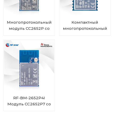
Многопротокольный
Компактный
модуль CC2652P со
многопротокольный
встроенным PA и
модуль CC2340R5 RF-
IPEX RF-BM-2652P2I
BM-2340A2I с IPEX
RF-BM-2652P4I
Модуль CC2652P7 со
встроенным PA и