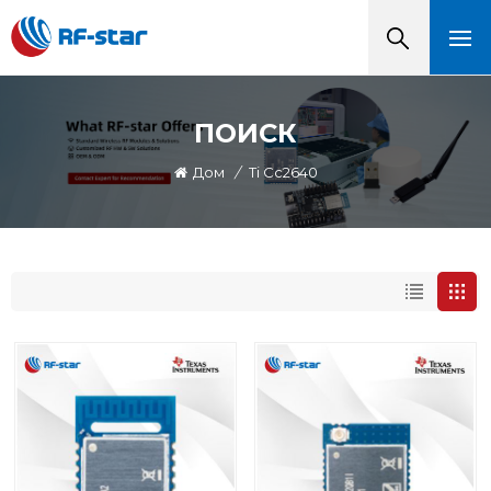
ПОИСК
Дом
/
Ti Cc2640