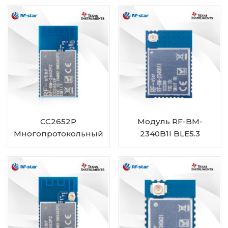
размера
CC2652P
Модуль RF-BM-
Многопротокольный
2340B1I BLE5.3
модуль со
встроенным
усилителем
мощности RF-BM-
2652P2