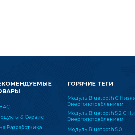
таких как Bluetooth 5.1 Low
удовлетворить требо
Energy, ZigBee, Thread IEEE
компактному разм
802.15.4, смарт-объекты с
дальности передачи
ддержкой IPv6 (6LoWPAN), а
устройства. проект. П
акже собственные, включая TI
вниз или отправьте з
15.4-Stack (2.4). ГГц). RF-BM-
электронной почте,
652P2I широко применяется в
получить дополнит
ZHA и Zigbee2MQTT.
информацию о модуле 
ЕКОМЕНДУЕМЫЕ
ГОРЯЧИЕ ТЕГИ
ОВАРЫ
Модуль Bluetooth С Низк
Энергопотреблением
НАС
Модуль Bluetooth 5.2 С Н
одукты & Сервис
Энергопотреблением
на Разработчика
Модуль Bluetooth 5.0