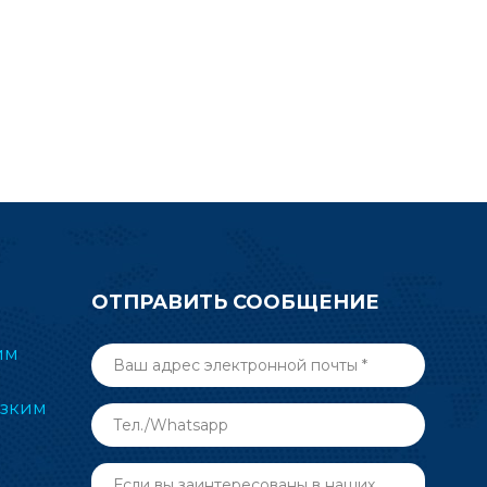
вания к
сверхнизким
еру и
энергопотреблением и
 вашего
компактным размером в
рокрутите
электронной маркировке полок
апрос по
(ESL), медицине, автоматизации
 чтобы
зданий и других беспроводных
ельную
радиочастотных приложениях.
CC2340R5.
Отправьте запрос сейчас.
ОТПРАВИТЬ СООБЩЕНИЕ
им
изким