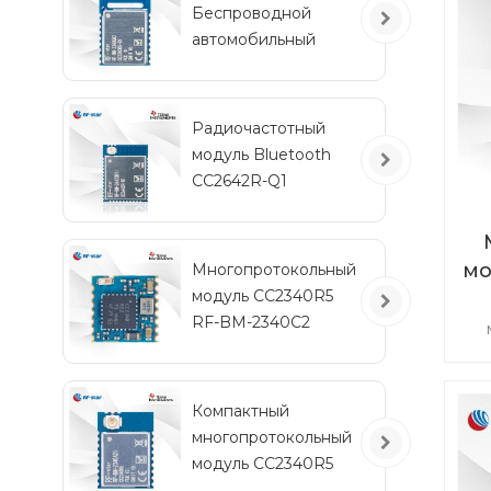
Беспроводной
Бл
автомобильный
5,
модуль Bluetooth с
низким
энергопотреблением
Радиочастотный
на
RF-BM-2340QB1
модуль Bluetooth
CC2642R-Q1
автомобильного
класса для
транспортных
мо
Многопротокольный
средств
модуль CC2340R5
2
RF-BM-2340C2
мини-размера
в
Компактный
многопротокольный
зап
модуль CC2340R5
3,
RF-BM-2340A2I с