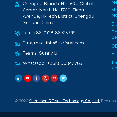
Ме
Chengdu Branch: N2-1604, Global
Center, North No. 1700, Tianfu
Мн
Мо
Avenue, Hi-Tech District, Chengdu,
Sichuan, China
Bl
Пр
Тел. :
+86 (0)28-86925399
В
Эл. адрес :
info@szrfstar.com
О
Teams :
Sunny Li
Бл
Те
Whatsapp :
+8618190842785
Ис
© 2026
Shenzhen RF-star Technology Co., Ltd.
Все пра