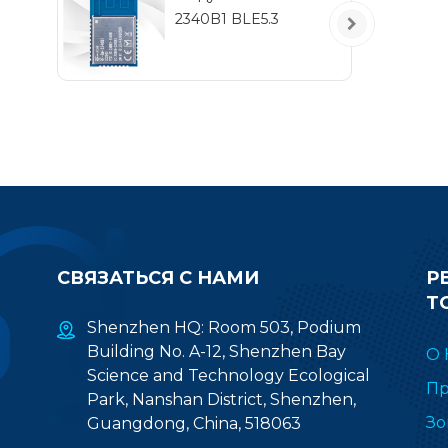
2340B1 BLE5.3
по
т
2
СВЯЗАТЬСЯ С НАМИ
Р
Т
Shenzhen HQ: Room 503, Podium
Building No. A-12, Shenzhen Bay
О 
Science and Technology Ecological
Пр
Park, Nanshan District, Shenzhen,
Зо
Guangdong, China, 518063