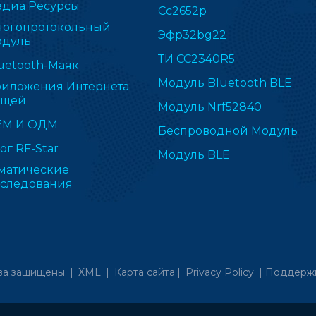
диа Ресурсы
Cc2652p
огопротокольный
Эфр32bg22
дуль
ТИ CC2340R5
uetooth-Маяк
Модуль Bluetooth BLE
иложения Интернета
ещей
Модуль Nrf52840
ЕМ И ОДМ
Беспроводной Модуль
ог RF-Star
Модуль BLE
матические
следования
ва защищены. |
XML
|
Карта сайта
|
Privacy Policy
|
Поддержк