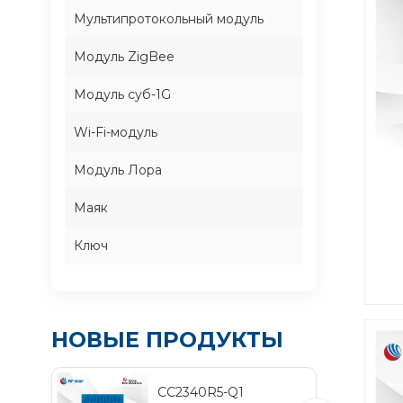
Мультипротокольный модуль
Модуль ZigBee
Модуль суб-1G
Wi-Fi-модуль
Модуль Лора
Маяк
Ключ
а
со
НОВЫЕ ПРОДУКТЫ
по
п
CC2340R5-Q1