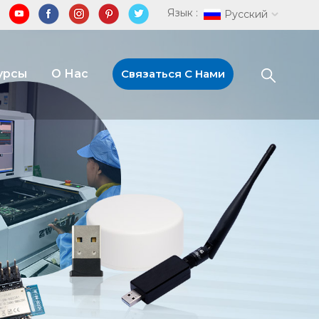
Язык :
Русский
урсы
О Нас
Связаться С Нами