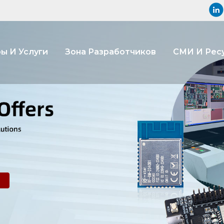
ы И Услуги
Зона Разработчиков
СМИ И Рес