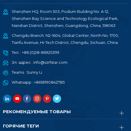
Shenzhen HQ: Room 503, Podium Building No. A-12,
Shenzhen Bay Science and Technology Ecological Park,
Nanshan District, Shenzhen, Guangdong, China, 518063
Chengdu Branch: N2-1604, Global Center, North No. 1700,
Tianfu Avenue, Hi-Tech District, Chengdu, Sichuan, China
Тел. :
+86 (0)28-86925399
Эл. адрес :
info@szrfstar.com
Teams :
Sunny Li
Whatsapp :
+8618190842785
РЕКОМЕНДУЕМЫЕ ТОВАРЫ
ГОРЯЧИЕ ТЕГИ