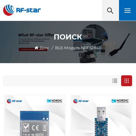
ПОИСК
Дом
/
BLE-Модуль NRF52840