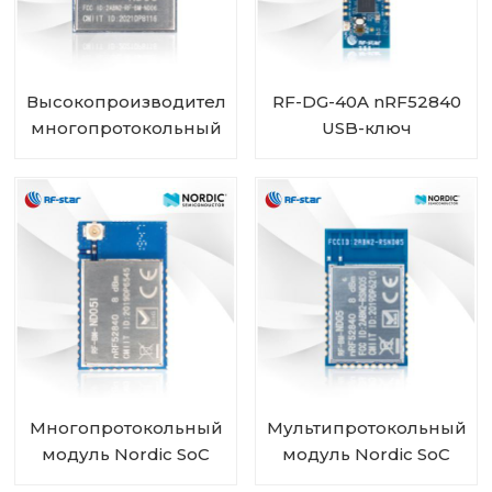
Высокопроизводительный
RF-DG-40A nRF52840
многопротокольный
USB-ключ
модуль BLE MESH с
чипом nRF52840 RF-
BM-ND06
Многопротокольный
Мультипротокольный
модуль Nordic SoC
модуль Nordic SoC
nRF52840 Разъем
nRF52840 BLE5.0 RF-