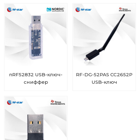
IPEX RF-BM-ND05I
BM-ND05
nRF52832 USB-ключ-
RF-DG-52PAS CC2652P
сниффер
USB-ключ