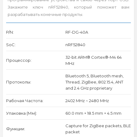
Закажите ключ nRF52840, который поможет вам
разрабатывать конечные продукты.
P/N:
RF-DG-40A
SoC:
nRF52840
32-bit ARM® Cortex®-M4 64
Процессор:
MHz
Bluetooth 5, Bluetooth mesh,
Протоколы:
Thread, ZigBee, 802.15.4, ANT
and 2.4 GHz proprietary
Рабочая Частота:
2402 MHz ~ 2480 MHz
Упаковка (мм):
60.0 mm × 18.5 mm × 4.5 mm
Capture for ZigBee packets, BLE
Функции:
packet