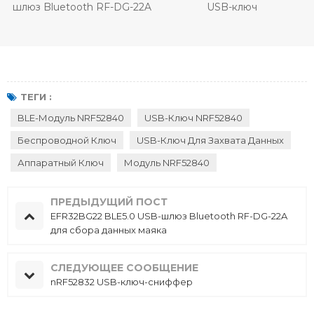
шлюз Bluetooth RF-DG-22A
USB-ключ
d
для сбора данных маяка
ТЕГИ :
BLE-Модуль NRF52840
USB-Ключ NRF52840
Беспроводной Ключ
USB-Ключ Для Захвата Данных
Аппаратный Ключ
Модуль NRF52840
ПРЕДЫДУЩИЙ ПОСТ
EFR32BG22 BLE5.0 USB-шлюз Bluetooth RF-DG-22A
для сбора данных маяка
СЛЕДУЮЩЕЕ СООБЩЕНИЕ
nRF52832 USB-ключ-сниффер