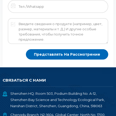
СВЯЗАТЬСЯ С НАМИ
Shenzhen HQ: Room 503, Podium Building No. A-12,
Shenzhen Bay Science and Technology Ecological Park,
Nanshan District, Shenzhen, Guangdong, China, 518063
Chengdu Branch: N2-1604, Global Center, North No. 1700,