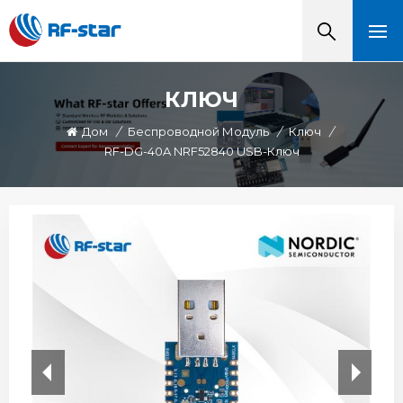
КЛЮЧ
Дом
/
Беспроводной Модуль
/
Ключ
/
RF-DG-40A NRF52840 USB-Ключ