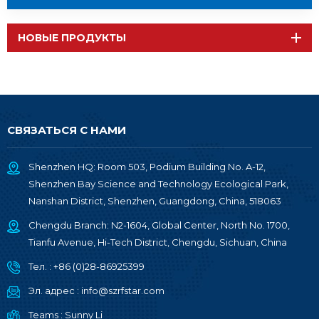
НОВЫЕ ПРОДУКТЫ
СВЯЗАТЬСЯ С НАМИ
Shenzhen HQ: Room 503, Podium Building No. A-12,
Shenzhen Bay Science and Technology Ecological Park,
Nanshan District, Shenzhen, Guangdong, China, 518063
Chengdu Branch: N2-1604, Global Center, North No. 1700,
Tianfu Avenue, Hi-Tech District, Chengdu, Sichuan, China
Тел. :
+86 (0)28-86925399
Эл. адрес :
info@szrfstar.com
Teams :
Sunny Li