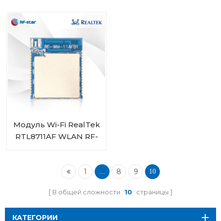
Модуль Wi-Fi RealTek
RTL8711AF WLAN RF-
WM-11AFB1
1
8
9
...
10
В общей сложности
10
страницы
КАТЕГОРИИ