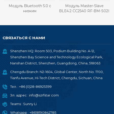
Модуль Bluetooth 5.0 с
Модуль Master-Slave
низким
BLE4.2 CC2540 RF-BM-S02I
энергопотреблением
CC2640R2FRSM RF-BM-
4044B5
СВЯЗАТЬСЯ С НАМИ
Shenzhen HQ: Room 503, Podium Building No. A-12,
Shenzhen Bay Science and Technology Ecological Park,
Nanshan District, Shenzhen, Guangdong, China, 518063
Chengdu Branch: N2-1604, Global Center, North No. 1700,
Tianfu Avenue, Hi-Tech District, Chengdu, Sichuan, China
Тел. :
+86 (0)28-86925399
Эл. адрес :
info@szrfstar.com
Teams :
Sunny Li
Whatsapp :
+8618190842785