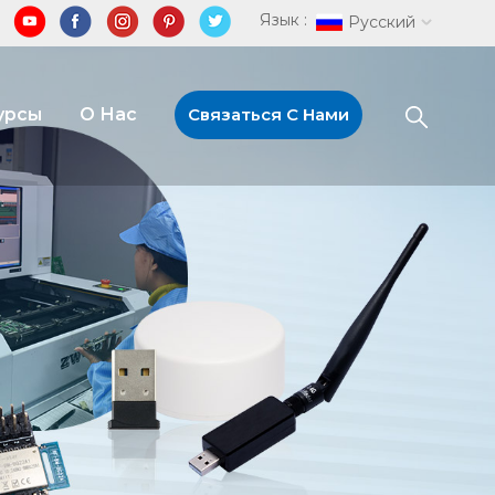
Язык :
Русский
урсы
О Нас
Связаться С Нами