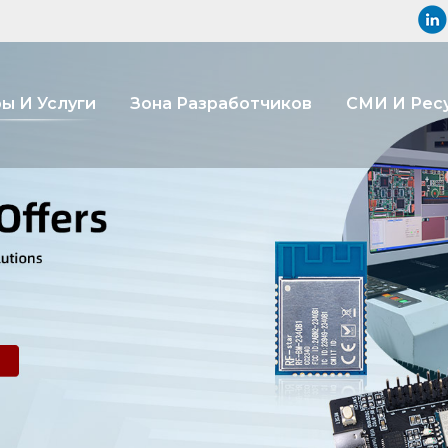
ы И Услуги
Зона Разработчиков
СМИ И Рес