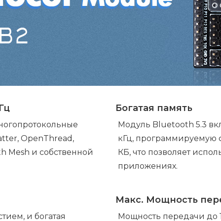
Гц
Богатая память
многопротокольные
Модуль Bluetooth 5.3 вк
atter, OpenThread,
кГц, программируемую ф
oth Mesh и собственной
КБ, что позволяет испол
приложениях.
Макс. Мощность пер
тием, и богатая
Мощность передачи до 1