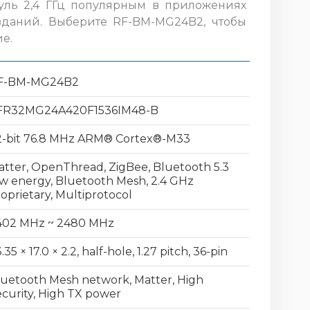
уль 2,4 ГГц популярным в приложениях
зданий. Выберите RF-BM-MG24B2, чтобы
е.
F-BM-MG24B2
FR32MG24A420F1536IM48-B
2-bit 76.8 MHz ARM® Cortex®-M33
tter, OpenThread, ZigBee, Bluetooth 5.3
w energy, Bluetooth Mesh, 2.4 GHz
oprietary, Multiprotocol
402 MHz ~ 2480 MHz
.35 × 17.0 × 2.2, half-hole, 1.27 pitch, 36-pin
uetooth Mesh network, Matter, High
curity, High TX power