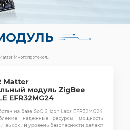
МОДУЛЬ
RF-BM-MG24B2 Matter Многопротокольный Модуль ZigBee OpenThread BLE EFR32MG24
 Matter
льный модуль ZigBee
LE EFR32MG24
тан на базе SoC Silicon Labs EFR32MG24.
бление, надежные ресурсы, мощность
 и высокий уровень безопасности делают