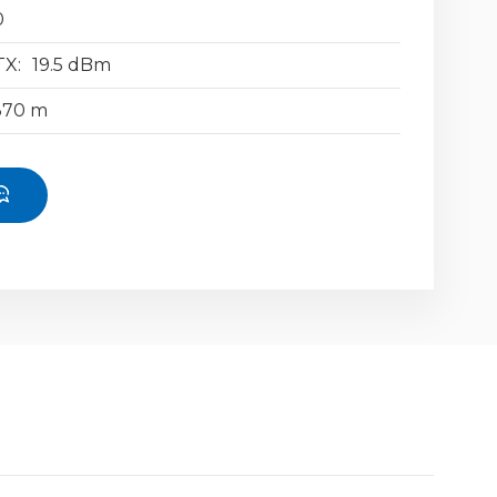
0
X:
19.5 dBm
370 m