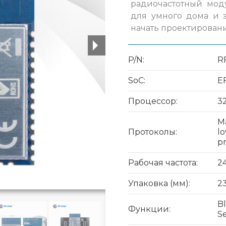
радиочастотный мод
для умного дома и 
начать проектировани
P/N:
R
SoC:
E
Процессор:
3
Ma
Протоколы:
lo
pr
Рабочая частота:
2
Упаковка (мм):
23
Bl
Функции:
Se