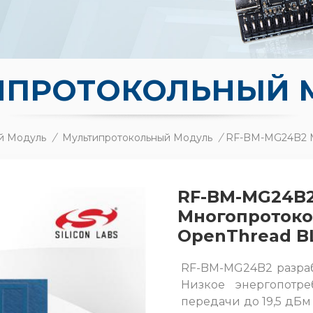
ИПРОТОКОЛЬНЫЙ 
й Модуль
/
Мультипротокольный Модуль
/
RF-BM-MG24B2
Многопротоко
OpenThread B
RF-BM-MG24B2 разрабо
Низкое энергопотре
передачи до 19,5 дБм