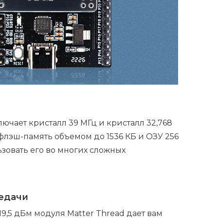
лючает кристалл 39 МГц и кристалл 32,768
лэш-память объемом до 1536 КБ и ОЗУ 256
ьзовать его во многих сложных
едачи
9,5 дБм модуля Matter Thread дает вам