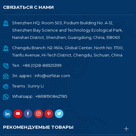
СВЯЗАТЬСЯ С НАМИ
Shenzhen HQ: Room 503, Podium Building No. A-12,
Shenzhen Bay Science and Technology Ecological Park,
Nanshan District, Shenzhen, Guangdong, China, 518063
Chengdu Branch: N2-1604, Global Center, North No. 1700,
Tianfu Avenue, Hi-Tech District, Chengdu, Sichuan, China
Тел. :
+86 (0)28-86925399
Эл. адрес :
info@szrfstar.com
Teams :
Sunny Li
Whatsapp :
+8618190842785
РЕКОМЕНДУЕМЫЕ ТОВАРЫ