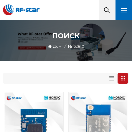
ПОИСК
Дом
/
Nrf52810