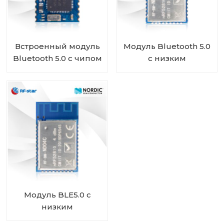
Встроенный модуль
Модуль Bluetooth 5.0
Bluetooth 5.0 с чипом
с низким
Nordic nRF52810 RF-
энергопотреблением,
BM-ND08C
питанием от батареи
и скандинавской SoC
nRF52810 RF-BM-
ND04CI
Модуль BLE5.0 с
низким
энергопотреблением