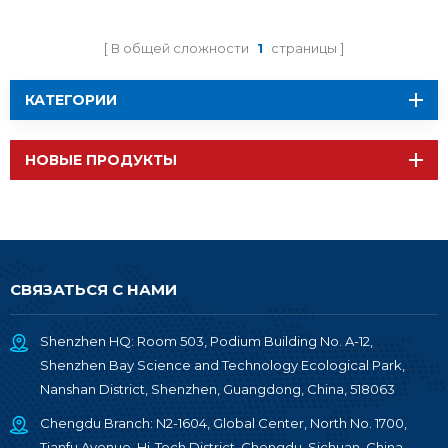
Модуль UART
nRF52810 RF-BM-
В общей сложности
1
страницы
ND04C
КАТЕГОРИИ
НОВЫЕ ПРОДУКТЫ
СВЯЗАТЬСЯ С НАМИ
Shenzhen HQ: Room 503, Podium Building No. A-12,
Shenzhen Bay Science and Technology Ecological Park,
Nanshan District, Shenzhen, Guangdong, China, 518063
Chengdu Branch: N2-1604, Global Center, North No. 1700,
Tianfu Avenue, Hi-Tech District, Chengdu, Sichuan, China