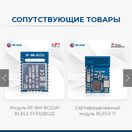
СОПУТСТВУЮЩИЕ ТОВАРЫ
Модуль RF-BM-BG22A1
Сертифицированный
BLE5.2 EFR32BG22
модуль BLE5.0 TI
CC2640R2F RF-BM-4044B2