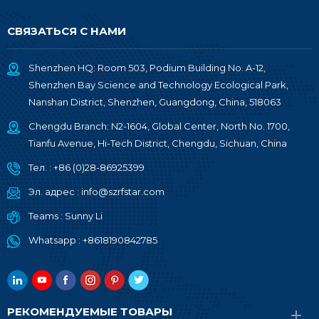
СВЯЗАТЬСЯ С НАМИ
Shenzhen HQ: Room 503, Podium Building No. A-12,
Shenzhen Bay Science and Technology Ecological Park,
Nanshan District, Shenzhen, Guangdong, China, 518063
Chengdu Branch: N2-1604, Global Center, North No. 1700,
Tianfu Avenue, Hi-Tech District, Chengdu, Sichuan, China
Тел. :
+86 (0)28-86925399
Эл. адрес :
info@szrfstar.com
Teams :
Sunny Li
Whatsapp :
+8618190842785
РЕКОМЕНДУЕМЫЕ ТОВАРЫ