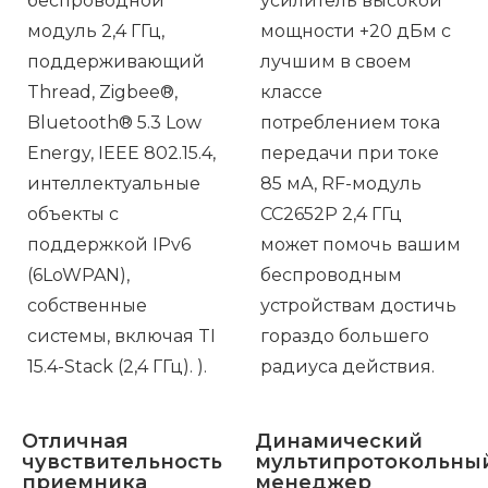
беспроводной
усилитель высокой
модуль 2,4 ГГц,
мощности +20 дБм с
поддерживающий
лучшим в своем
Thread, Zigbee®,
классе
Bluetooth® 5.3 Low
потреблением тока
Energy, IEEE 802.15.4,
передачи при токе
интеллектуальные
85 мА, RF-модуль
объекты с
CC2652P 2,4 ГГц
поддержкой IPv6
может помочь вашим
(6LoWPAN),
беспроводным
собственные
устройствам достичь
системы, включая TI
гораздо большего
15.4-Stack (2,4 ГГц). ).
радиуса действия.
Отличная
Динамический
чувствительность
мультипротокольны
приемника
менеджер