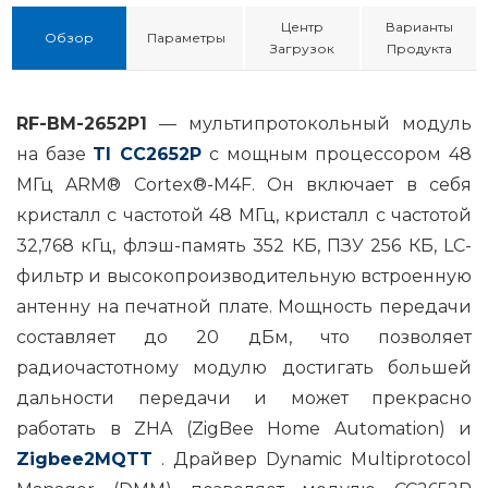
Центр
Варианты
Обзор
Параметры
Загрузок
Продукта
RF-BM-2652P1
— мультипротокольный модуль
на базе
TI CC2652P
с мощным процессором 48
МГц ARM® Cortex®-M4F. Он включает в себя
кристалл с частотой 48 МГц, кристалл с частотой
32,768 кГц, флэш-память 352 КБ, ПЗУ 256 КБ, LC-
фильтр и высокопроизводительную встроенную
антенну на печатной плате. Мощность передачи
составляет до 20 дБм, что позволяет
радиочастотному модулю достигать большей
дальности передачи и может прекрасно
работать в ZHA (ZigBee Home Automation) и
Zigbee2MQTT
. Драйвер Dynamic Multiprotocol