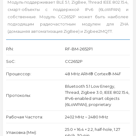
Модуль поддерживает BLE 5.1, ZigBee, Thread IEEE 802.15.4,
смарт-объекты с поддержкой IPv6 (6LoWPAN) и
собственные. Модуль CC2652P может быть наиболее
подходящим радиочастотным модулем для ZHA
(домашняя автоматизация ZigBee) и Zigbee2MQTT.
P/N:
RF-BM-2652P1
SoC:
CC2652P
Процессор:
48 MHz ARM® Cortex®-M4F
Bluetooth 5.1 Low Energy,
Thread, Zigbee 3.0, IEEE 802.15.4,
Протоколы:
IPv6-enabled smart objects
(6LoWPAN), proprietary
Рабочая Частота:
2402 MHz ~ 2480 MHz
25.0 × 16.4 × 2.2, half-hole, 1.27
Упаковка (мм):
pitch, 30-pin