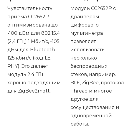
Чувствительность
Модуль CC2652P с
приема CC2652P
драйвером
оптимизирована до
цифрового
-100 дБм для 802.15.4
мультиметра
(2,4 ГГц) 1 Мбит/с, -105
позволяет
дБм для Bluetooth
использовать
125 кбит/с (код LE
несколько
PHY). Это делает
беспроводных
модуль 2,4 ГГц
стеков, например.
хорошо подходящим
BLE, ZigBee, протокол
для ZigBee2mqtt.
Thread и многое
другое для
сосуществования и
одновременной
работы.