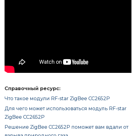
Справочный ресурс:
Что такое
модули RF-star ZigBee CC2652P
Для чего может использоваться модуль RF-star
ZigBee CC2652P
Решение ZigBee CC2652P поможет вам вдали от
взрыва природного газа