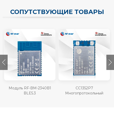
СОПУТСТВУЮЩИЕ ТОВАРЫ
Модуль RF-BM-2340B1
CC1352P7
BLE5.3
Многопротокольный
беспроводной модуль с
частотами менее 1 ГГц и 2,4
ГГц RF-TI1352P2