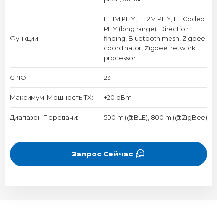
LE 1M PHY, LE 2M PHY, LE Coded
PHY (long range), Direction
Функции:
finding, Bluetooth mesh, Zigbee
coordinator, Zigbee network
processor
GPIO:
23
Максимум. Мощность TX:
+20 dBm
Диапазон Передачи:
500 m (@BLE), 800 m (@ZigBee)
Запрос Сейчас