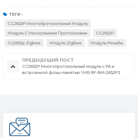
ТЕГИ :
CC2652P Многопротокольный Модуль
Модуль С Несколькими Протоколами
CC2652P
Cc2652p Zigbee
Модуль ZigBee
Модуль Резьбы
ПРЕДЫДУЩИЙ ПОСТ
CC2652P Многопротокольный модуль с PA и
встроенной флэш-памятью 1 МБ RF-BM-2652P3