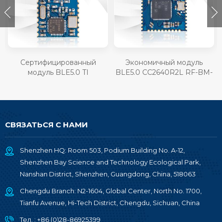
Сертифицированный
Экономичный модуль
модуль BLE5.0 TI
BLE5.0 CC2640R2L RF-BM-
CC2640R2F RF-BM-4044B2
4077B1L
СВЯЗАТЬСЯ С НАМИ
Shenzhen HQ: Room 503, Podium Building No. A-12,
Shenzhen Bay Science and Technology Ecological Park,
Nanshan District, Shenzhen, Guangdong, China, 518063
Chengdu Branch: N2-1604, Global Center, North No. 1700,
Tianfu Avenue, Hi-Tech District, Chengdu, Sichuan, China
Тел. :
+86 (0)28-86925399