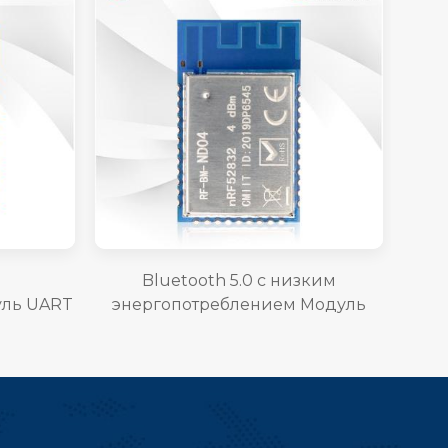
Bluetooth 5.0 с низким
уль UART
энергопотреблением Модуль
S02ABRI
Bluetooth Mesh Low Energy
nRF52832 RF-BM-ND04