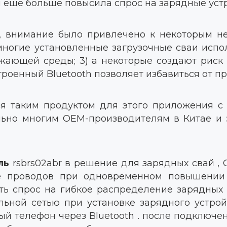
я еще больше повысила спрос на зарядные уст
, внимание было привлечено к некоторым н
) многие установленные загрузочные сваи испо
жающей среды; 3) а некоторые создают риск 
троенный Bluetooth позволяет избавиться от п
я таким продуктом для этого приложения с
ольно многим OEM-производителям в Китае и
ль
rsbrs02abr в решение для зарядных свай ,
ке проводов при одновременном повышении 
ть спрос на гибкое распределение зарядных с
льной сетью при установке зарядного устрой
й телефон через Bluetooth . после подключе