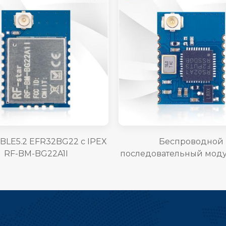
BLE5.2 EFR32BG22 с IPEX
Беспроводной
RF-BM-BG22A1I
последовательный мод
RS02A1-B BLE5.0 RSBR