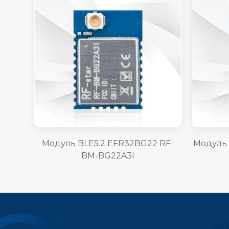
Модуль BLE5.2 EFR32BG22 RF-
Модуль 
BM-BG22A3I