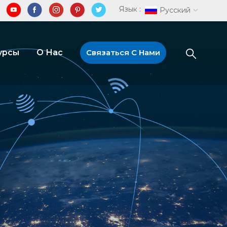
Язык :
Русский
урсы
О Нас
Связаться С Нами