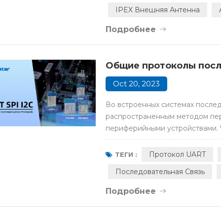
минусах каждого из них. Независ
IPEX Внешняя Антенна
Подробнее
Общие протоколы после
Oct 20, 2023
Во встроенных системах послед
распространенным методом пер
периферийными устройствами. 
протоколы последовательного 
систем? Позвольте RF-star объя
Протокол UART
ТЕГИ :
зрения базовой методологии пр
Последовательная Связь
Подробнее