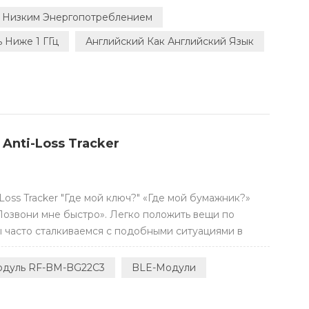
 оконечных узлов без установленных каналов связи.
С Низким Энергопотреблением
 Ниже 1 ГГц
Английский Как Английский Язык
 Anti-Loss Tracker
oss Tracker "Где мой ключ?" «Где мой бумажник?»
Позвони мне быстро». Легко положить вещи по
ы часто сталкиваемся с подобными ситуациями в
керы анти-лосс могут очень помочь. И технология
еблением является важным фактором, стоящим за
одуль RF-BM-BG22C3
BLE-Модули