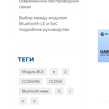
современной беспроводной
связи
Выбор между модулем
Bluetooth LE и SoC:
подробное руководство
ТЕГИ
Модуль BLE
e
2
CC2340R5
CC2340
Bluetooth-маяк
G
i
o
o