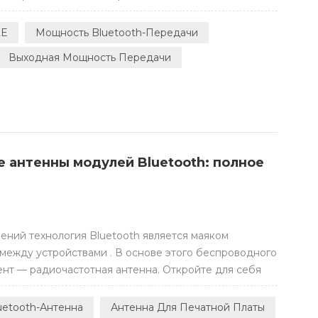
ом» и «Индустрия 4.0» , эти интеллектуальные
ют большие расстояния и получают стабильное
LE
Мощность Bluetooth-Передачи
BLE. Для уд...
Выходная Мощность Передачи
 антенны модулей Bluetooth: полное
ний технология Bluetooth является маяком
между устройствами . В основе этого беспроводного
нт — радиочастотная антенна. Откройте для себя
тенн в модулях Bluetooth с помощью этого
я их типы и получая представление о плюсах и
uetooth-Антенна
Антенна Для Печатной Платы