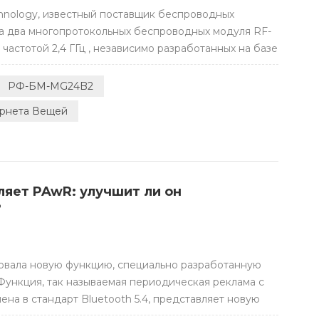
hnology, известный поставщик беспроводных
ла два многопротокольных беспроводных модуля RF-
стотой 2,4 ГГц , независимо разработанных на базе
годаря Matter, Thread, ZigBee, BLE 5.3, Bluetooth
ля могут эффективно удовлетворить потребность в
РФ-БМ-MG24B2
рнета Вещей
вляет PAwR: улучшит ли он
?
ровала новую функцию, специально разработанную
). Функция, так называемая периодическая реклама с
ена в стандарт Bluetooth 5.4, представляет новую
оляет одной точке доступа осуществлять