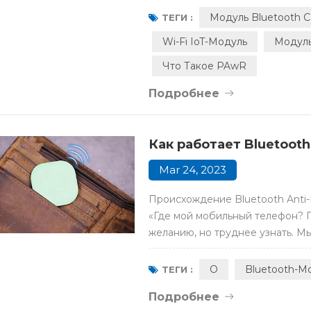
двустороннюю связь с тысячами
Модуль Bluetooth 
ТЕГИ :
Он направлен на т...
Wi-Fi IoT-Модуль
Модуль
Что Такое PAwR
Подробнее
Как работает Bluetooth
Mar 24, 2023
Происхождение Bluetooth Anti-L
«Где мой мобильный телефон? 
желанию, но труднее узнать. М
нашей повседневной жизни. Тре
Bluetooth с низким энергопотр
O
Bluetooth-М
ТЕГИ :
этим. Постоянное соверш...
Подробнее