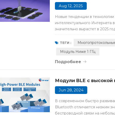
Aug 12, 2025
Новые тенденции в технологии
интеллектуального Интернета 
значительно вырастет в 2025 г
партнерствами и новыми проду
лучше. многопротокольный моду
Многопротокольны
ТЕГИ :
поддержкой Zigbee и BLE, а такж
Модуль Ниже 1 ГГц
Подробнее
Модули BLE с высокой
Jun 28, 2024
В современном быстро развива
Bluetooth отличается низким э
беспроводной связи на неболь