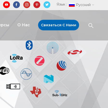
Язык :
Русский
урсы
О Нас
Связаться С Нами