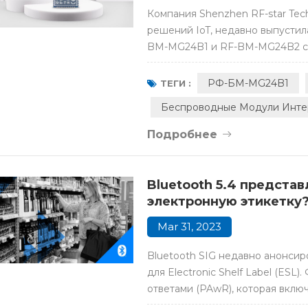
Компания Shenzhen RF-star Tec
решений IoT, недавно выпусти
BM-MG24B1 и RF-BM-MG24B2 с ча
SoC Silicon Labs EFR32MG24. Бла
Mesh, 2,4 ГГц и т. д., оба моду
РФ-БМ-MG24B1
ТЕГИ :
реализации тол...
Беспроводные Модули Инте
Подробнее
Bluetooth 5.4 предста
электронную этикетку
Mar 31, 2023
Bluetooth SIG недавно анонси
для Electronic Shelf Label (ESL
ответами (PAwR), которая включ
логику передачи, которая позв