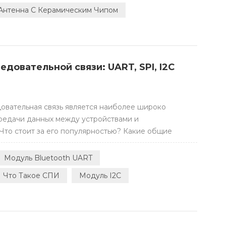
и...
Антенна С Керамическим Чипом
довательной связи: UART, SPI, I2C
овательная связь является наиболее широко
едачи данных между устройствами и
Что стоит за его популярностью? Какие общие
порта должен освоить инженер встраиваемых
снить. Что такое последовательная связь? С точки
Модуль Bluetooth UART
отоколы передачи ...
Что Такое СПИ
Модуль I2C