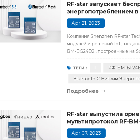
RF-star запускает бес
энергопотреблением в 
Apr 21, 2023
Компания Shenzhen RF-star Tec
модулей и решений IoT, недав
BM-BG24B2 , построенные на So
поддерживающие BLE5.3, Blueto
подходят для таких решений, к
I
РФ-БМ-БГ24
ТЕГИ :
здания, промышленный ко...
Bluetooth С Низким Энерго
Подробнее
RF-star выпустила ори
мультипротокол RF-BM-
Apr 07, 2023