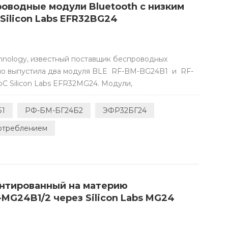
проводные модули Bluetooth с низким
Silicon Labs EFR32BG24
hnology, известный поставщик беспроводных
но выпустила два модуля BLE RF-BM-BG24B1 и RF-
C Silicon Labs EFR32MG24. Модули,
oth Mesh и проприетарную частоту 2,4 ГГц,
ак умные дома, медицинские устройства, умные
Б1
РФ-БМ-БГ24Б2
ЭФР32БГ24
потреблением
ентированный на материю
MG24B1/2 через Silicon Labs MG24