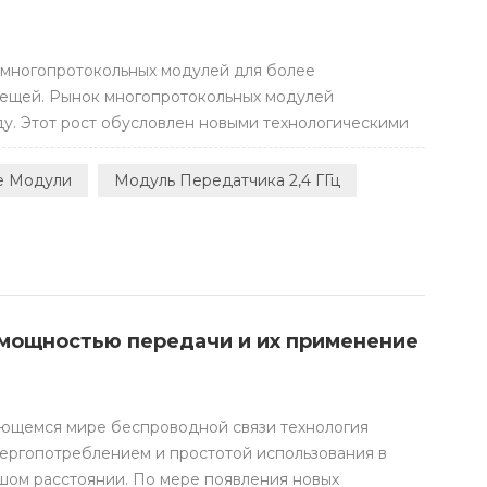
 многопротокольных модулей для более
вещей. Рынок многопротокольных модулей
оду. Этот рост обусловлен новыми технологическими
ктами. Некоторые важные изменения обещают быть
ль Системы на кристалле (SoC), небольшие модули с
е Модули
Модуль Передатчика 2,4 ГГц
е па...
 мощностью передачи и их применение
ющемся мире беспроводной связи технология
нергопотреблением и простотой использования в
шом расстоянии. По мере появления новых