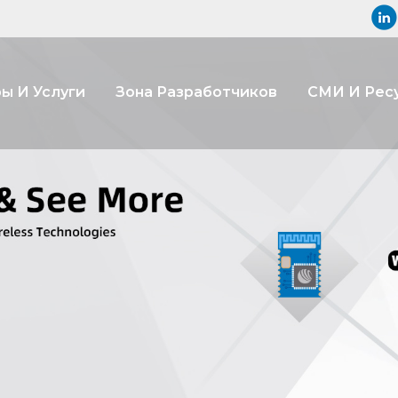
ы И Услуги
Зона Разработчиков
СМИ И Рес