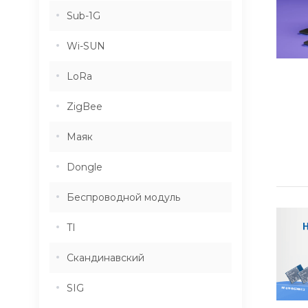
Sub-1G
Wi-SUN
LoRa
ZigBee
Маяк
Dongle
Беспроводной модуль
TI
Скандинавский
SIG