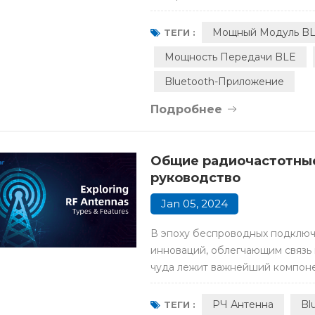
приложений, таких как «умный д
устройства срочно преодолева
Мощный Модуль B
ТЕГИ :
соединение через радиомодули 
Мощность Передачи BLE
Bluetooth-Приложение
Подробнее
Общие радиочастотные
руководство
Jan 05, 2024
В эпоху беспроводных подключе
инноваций, облегчающим связь 
чуда лежит важнейший компоне
сложный мир радиочастотных ан
подробного руководства, изуча
РЧ Антенна
Bl
ТЕГИ :