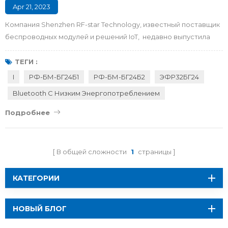
Apr 21, 2023
Компания Shenzhen RF-star Technology, известный поставщик
беспроводных модулей и решений IoT, недавно выпустила
два модуля BLE RF-BM-BG24B1 и RF-BM-BG24B2 ,
построенные на SoC Silicon Labs EFR32MG24. Модули,
ТЕГИ :
поддерживающие BLE5.3, Bluetooth Mesh и проприетарную
I
РФ-БМ-БГ24Б1
РФ-БМ-БГ24Б2
ЭФР32БГ24
частоту 2,4 ГГц, подходят для таких решений, как умные дома,
Bluetooth С Низким Энергопотреблением
медицинские устройства, умные здания, промышленный ко...
Подробнее
В общей сложности
1
страницы
КАТЕГОРИИ
НОВЫЙ БЛОГ