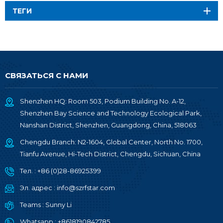
ТЕГИ
СВЯЗАТЬСЯ С НАМИ
Shenzhen HQ: Room 503, Podium Building No. A-12,
Shenzhen Bay Science and Technology Ecological Park,
Nanshan District, Shenzhen, Guangdong, China, 518063
Chengdu Branch: N2-1604, Global Center, North No. 1700,
Tianfu Avenue, Hi-Tech District, Chengdu, Sichuan, China
Тел. :
+86 (0)28-86925399
Эл. адрес :
info@szrfstar.com
Teams :
Sunny Li
Whatsapp :
+8618190842785