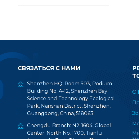
СВЯЗАТЬСЯ С НАМИ
Р
Т
Shenzhen HQ: Room 503, Podium
Building No. A-12, Shenzhen Bay
О 
Science and Technology Ecological
Пр
Park, Nanshan District, Shenzhen,
Зо
Guangdong, China, 518063
Ме
Chengdu Branch: N2-1604, Global
Center, North No. 1700, Tianfu
Мн