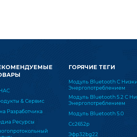
ЕКОМЕНДУЕМЫЕ
ГОРЯЧИЕ ТЕГИ
ОВАРЫ
Модуль Bluetooth С Низк
Энергопотреблением
НАС
Модуль Bluetooth 5.2 С Н
одукты & Сервис
Энергопотреблением
на Разработчика
Модуль Bluetooth 5.0
диа Ресурсы
Cc2652p
огопротокольный
Эфр32bg22