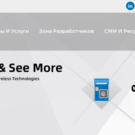
ы И Услуги
Зона Разработчиков
СМИ И Рес