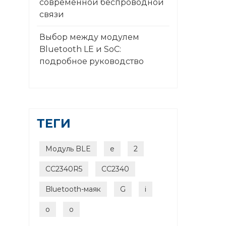
современной беспроводной
связи
Выбор между модулем
Bluetooth LE и SoC:
подробное руководство
ТЕГИ
Модуль BLE
e
2
CC2340R5
CC2340
Bluetooth-маяк
G
i
o
o