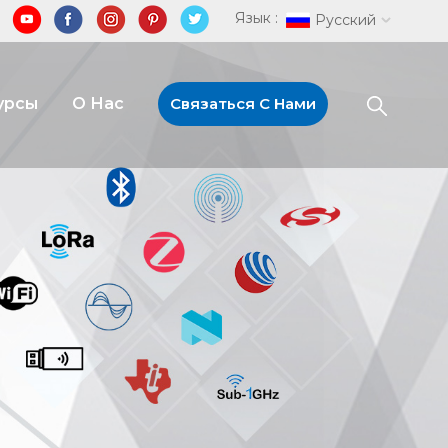
Язык :
Русский
урсы
О Нас
Связаться С Нами