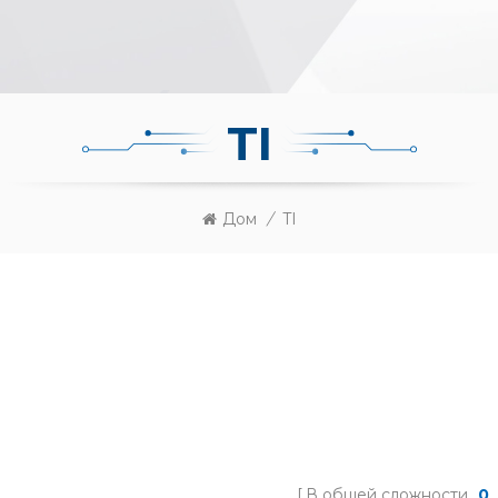
TI
Дом
/
TI
В общей сложности
0