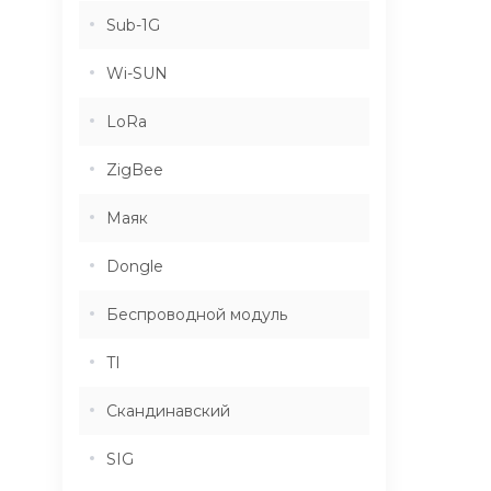
Sub-1G
Wi-SUN
LoRa
ZigBee
Маяк
Dongle
Беспроводной модуль
TI
Скандинавский
SIG