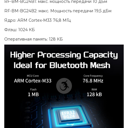
RF-BM-BG24B1: макс. мощность передачи 10 дБм
RF-BM-BG24B2: макс. Мощность передачи 19,5 дБм
Ядро: ARM Cortex-M33 76,8 МГц
Флэш: 1024 КБ
Оперативная память: 128 КБ