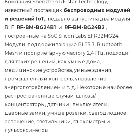
Компания Shenzhen RF-star Technology,
известный поставщик
беспроводных модулей
и решений IoT,
недавно выпустила два модуля
BLE
RF-BM-BG24B1
и
RF-BM-BG24B2
,
построенные на SoC Silicon Labs EFR32MG24.
Модули, поддерживающие BLE5.3, Bluetooth
Mesh и проприетарную частоту 2,4 ГГц, подходят
для таких решений, как умные дома,
медицинские устройства, умные здания,
промышленный контроль, управление
энергопотреблением и т. д. Некоторые наиболее
распространенные случаи: шлюзы/
концентраторы, датчики , выключатели,
дверные замки, умные розетки, светодиодное
освещение, светильники, глюкометры и
пульсоксиметры.