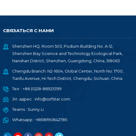
СВЯЗАТЬСЯ С НАМИ
Shenzhen HQ: Room 503, Podium Building No. A-12,
Shenzhen Bay Science and Technology Ecological Park,
Nanshan District, Shenzhen, Guangdong, China, 518063
Chengdu Branch: N2-1604, Global Center, North No. 1700,
Tianfu Avenue, Hi-Tech District, Chengdu, Sichuan, China
Тел. :
+86 (0)28-86925399
Эл. адрес :
info@szrfstar.com
Teams :
Sunny Li
Whatsapp :
+8618190842785