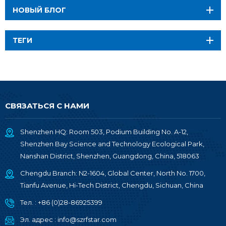
НОВЫЙ БЛОГ
ТЕГИ
СВЯЗАТЬСЯ С НАМИ
Shenzhen HQ: Room 503, Podium Building No. A-12,
Shenzhen Bay Science and Technology Ecological Park,
Nanshan District, Shenzhen, Guangdong, China, 518063
Chengdu Branch: N2-1604, Global Center, North No. 1700,
Tianfu Avenue, Hi-Tech District, Chengdu, Sichuan, China
Тел. :
+86 (0)28-86925399
Эл. адрес :
info@szrfstar.com