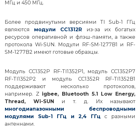
МГц и 450 МГц.
Более продвинутыми версиями TI Sub-1 ГГц
являются
модули CC1312R
из-за их богатых
ресурсов оперативной и флэш-памяти, а также
протокола Wi-SUN. Модули RF-SM-1277B1 и RF-
SM-1277B2 имеют готовые образцы.
Модуль CC1352P RF-TI1352P1, модуль CC1352P7
RF-TI1352P2 и модуль CC1352R RF-TI1352B1
поддерживают несколько протоколов,
например. Z
igbee, Bluetooth 5.1 Low Energy,
Thread, Wi-SUN
и т. д. Их называют
многодиапазонными беспроводными
модулями Sub-1 ГГц и 2,4 ГГц
с разными
антеннами.