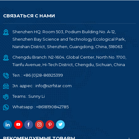
СВЯЗАТЬСЯ С НАМИ
Shenzhen HQ: Room 503, Podium Building No. A-12,
Shenzhen Bay Science and Technology Ecological Park,
Nanshan District, Shenzhen, Guangdong, China, 518063
Chengdu Branch: N2-1604, Global Center, North No. 1700,
Tianfu Avenue, Hi-Tech District, Chengdu, Sichuan, China
Тел. :
+86 (0)28-86925399
Эл. адрес :
info@szrfstar.com
Teams :
Sunny Li
Whatsapp :
+8618190842785
РЕКОМЕНДУЕМЫЕ ТОВАРЫ