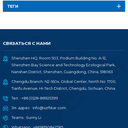
ТЕГИ
СВЯЗАТЬСЯ С НАМИ
Shenzhen HQ: Room 503, Podium Building No. A-12,
Shenzhen Bay Science and Technology Ecological Park,
Nanshan District, Shenzhen, Guangdong, China, 518063
Chengdu Branch: N2-1604, Global Center, North No. 1700,
Tianfu Avenue, Hi-Tech District, Chengdu, Sichuan, China
Тел. :
+86 (0)28-86925399
Эл. адрес :
info@szrfstar.com
Teams :
Sunny Li
Whatsapp :
+8618190842785