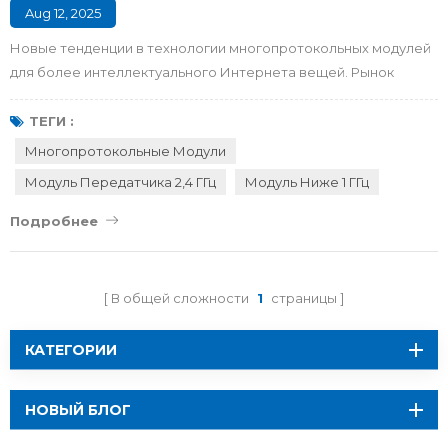
Aug 12, 2025
Новые тенденции в технологии многопротокольных модулей
для более интеллектуального Интернета вещей. Рынок
многопротокольных модулей значительно вырастет в 2025
году. Этот рост обусловлен новыми технологическими
ТЕГИ :
партнерствами и новыми продуктами. Некоторые важные
Многопротокольные Модули
изменения обещают быть лучше. многопротокольный модуль
Модуль Передатчика 2,4 ГГц
Модуль Ниже 1 ГГц
Системы на кристалле (SoC), небольшие модули с
поддержкой Zigbee и BLE, а также па...
Подробнее
В общей сложности
1
страницы
КАТЕГОРИИ
НОВЫЙ БЛОГ