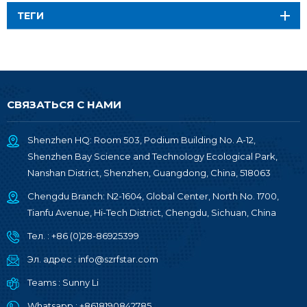
ТЕГИ
СВЯЗАТЬСЯ С НАМИ
Shenzhen HQ: Room 503, Podium Building No. A-12,
Shenzhen Bay Science and Technology Ecological Park,
Nanshan District, Shenzhen, Guangdong, China, 518063
Chengdu Branch: N2-1604, Global Center, North No. 1700,
Tianfu Avenue, Hi-Tech District, Chengdu, Sichuan, China
Тел. :
+86 (0)28-86925399
Эл. адрес :
info@szrfstar.com
Teams :
Sunny Li
Whatsapp :
+8618190842785