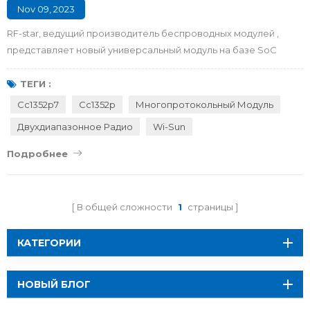
Nov 09, 2023
RF-star, ведущий производитель беспроводных модулей ,
представляет новый универсальный модуль на базе SoC
Texas Instrument — CC1352P7. Продукт под названием RF-
TI1352P2 оснащен двухдиапазонным радиомодулем (диапазон 1
ТЕГИ :
ГГц и 2,4 ГГц), одновременным использованием нескольких
Cc1352p7
Cc1352p
Многопротокольный Модуль
протоколов и связью на большом расстоянии. Технические
Двухдиапазонное Радио
Wi-Sun
характеристики RF-TI1352P2 — новинка в серии CC1352
компании RF-star . ...
Подробнее
В общей сложности
1
страницы
КАТЕГОРИИ
НОВЫЙ БЛОГ