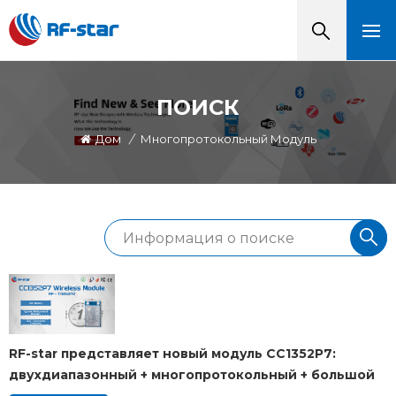
ПОИСК
Дом
/
Многопротокольный Модуль
RF-star представляет новый модуль CC1352P7:
двухдиапазонный + многопротокольный + большой
радиус действия