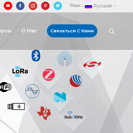
Язык :
Русский
урсы
О Нас
Связаться С Нами