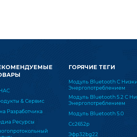
ЕКОМЕНДУЕМЫЕ
ГОРЯЧИЕ ТЕГИ
ОВАРЫ
Модуль Bluetooth С Низк
Энергопотреблением
НАС
Модуль Bluetooth 5.2 С Н
одукты & Сервис
Энергопотреблением
на Разработчика
Модуль Bluetooth 5.0
диа Ресурсы
Cc2652p
огопротокольный
Эфр32bg22