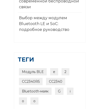
современной беспроводной
связи
Выбор между модулем
Bluetooth LE и SoC:
подробное руководство
ТЕГИ
Модуль BLE
e
2
CC2340R5
CC2340
Bluetooth-маяк
G
i
o
o