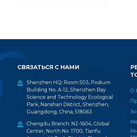
СВЯЗАТЬСЯ С НАМИ
Р
Т
Shenzhen HQ: Room 503, Podium
Building No. A-12, Shenzhen Bay
О 
Science and Technology Ecological
Пр
Park, Nanshan District, Shenzhen,
Зо
Guangdong, China, 518063
Ме
Chengdu Branch: N2-1604, Global
Center, North No. 1700, Tianfu
Мн