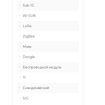
Sub-1G
Wi-SUN
LoRa
ZigBee
Маяк
Dongle
Беспроводной модуль
TI
Скандинавский
SIG