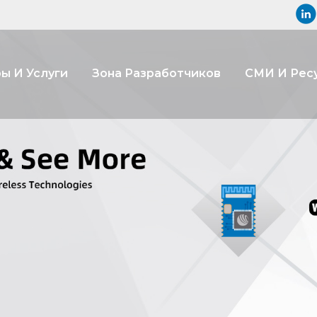
ы И Услуги
Зона Разработчиков
СМИ И Рес