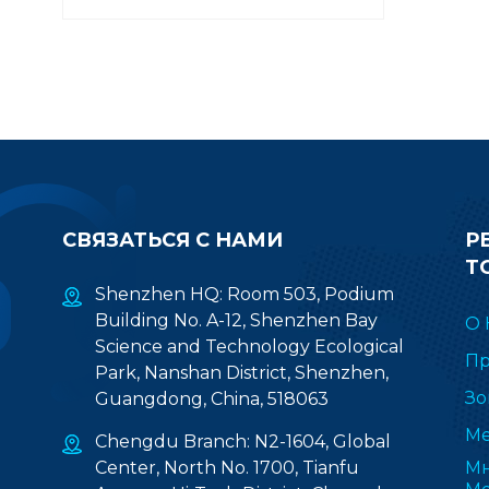
СВЯЗАТЬСЯ С НАМИ
Р
Т
Shenzhen HQ: Room 503, Podium
Building No. A-12, Shenzhen Bay
О 
Science and Technology Ecological
Пр
Park, Nanshan District, Shenzhen,
Зо
Guangdong, China, 518063
Ме
Chengdu Branch: N2-1604, Global
Center, North No. 1700, Tianfu
Мн