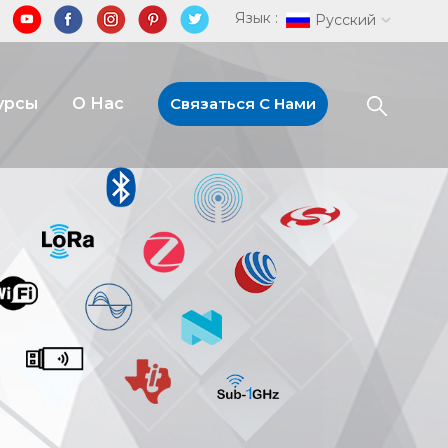
Язык :
Русский
урсы
О Нас
Связаться С Нами