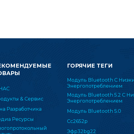
ЕКОМЕНДУЕМЫЕ
ГОРЯЧИЕ ТЕГИ
ОВАРЫ
Модуль Bluetooth С Низк
Энергопотреблением
НАС
Модуль Bluetooth 5.2 С Н
одукты & Сервис
Энергопотреблением
на Разработчика
Модуль Bluetooth 5.0
диа Ресурсы
Cc2652p
огопротокольный
Эфр32bg22