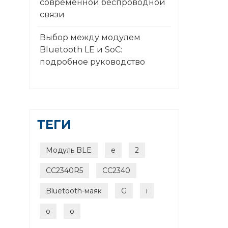
современной беспроводной
связи
Выбор между модулем
Bluetooth LE и SoC:
подробное руководство
ТЕГИ
Модуль BLE
e
2
CC2340R5
CC2340
Bluetooth-маяк
G
i
o
o