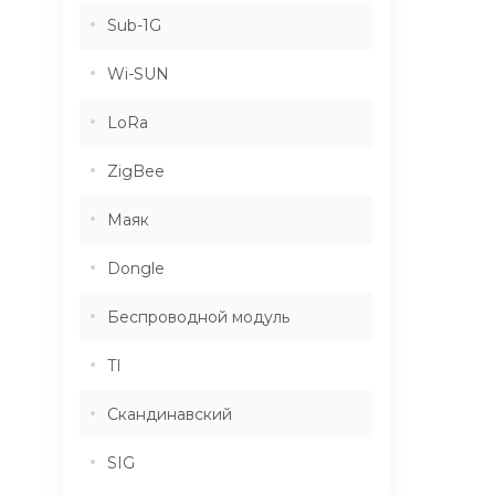
Sub-1G
Wi-SUN
LoRa
ZigBee
Маяк
Dongle
Беспроводной модуль
TI
Скандинавский
SIG