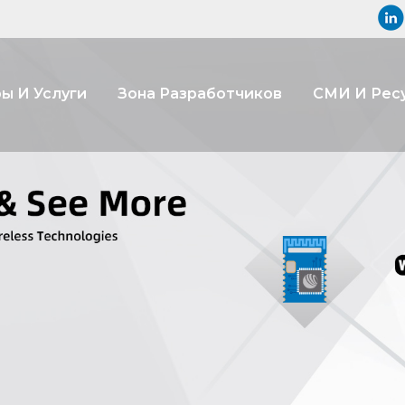
ы И Услуги
Зона Разработчиков
СМИ И Рес