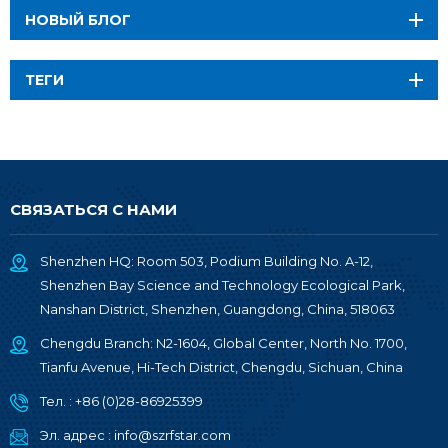
НОВЫЙ БЛОГ
ТЕГИ
СВЯЗАТЬСЯ С НАМИ
Shenzhen HQ: Room 503, Podium Building No. A-12,
Shenzhen Bay Science and Technology Ecological Park,
Nanshan District, Shenzhen, Guangdong, China, 518063
Chengdu Branch: N2-1604, Global Center, North No. 1700,
Tianfu Avenue, Hi-Tech District, Chengdu, Sichuan, China
Тел. :
+86 (0)28-86925399
Эл. адрес :
info@szrfstar.com