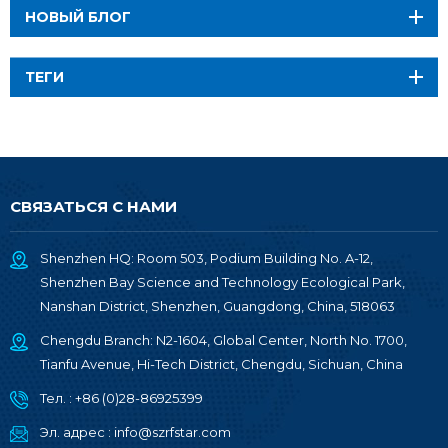
НОВЫЙ БЛОГ
ТЕГИ
СВЯЗАТЬСЯ С НАМИ
Shenzhen HQ: Room 503, Podium Building No. A-12,
Shenzhen Bay Science and Technology Ecological Park,
Nanshan District, Shenzhen, Guangdong, China, 518063
Chengdu Branch: N2-1604, Global Center, North No. 1700,
Tianfu Avenue, Hi-Tech District, Chengdu, Sichuan, China
Тел. :
+86 (0)28-86925399
Эл. адрес :
info@szrfstar.com