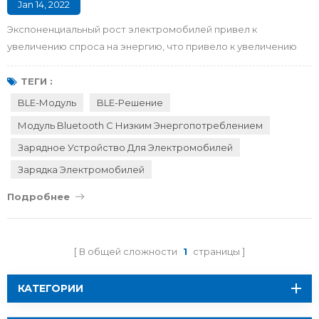
Jan 14, 2022
Экспоненциальный рост электромобилей привел к
увеличению спроса на энергию, что привело к увеличению
нагрузки на электрическую инфраструктуру. Тем не менее,
интеллектуальная зарядка электромобилей создает
ТЕГИ :
беспроигрышный сценарий для балансировки потребностей
BLE-Модуль
BLE-Решение
зарядки электромобилей и сети. Как работает умная зарядка
Модуль Bluetooth С Низким Энергопотреблением
электромобиля? Умная зарядка электромобилей
Зарядное Устройство Для Электромобилей
заключается в подключении точек зарядки...
Зарядка Электромобилей
Подробнее
В общей сложности
1
страницы
КАТЕГОРИИ